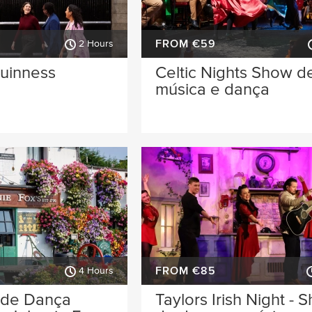
FROM €59
2 Hours
uinness
Celtic Nights Show d
música e dança
FROM €85
4 Hours
 de Dança
Taylors Irish Night - 