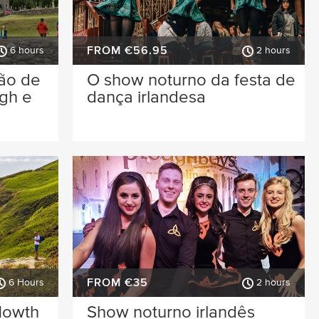
FROM €56.95
6 hours
2 hours
são de
O show noturno da festa de
ugh e
dança irlandesa
FROM €35
6 Hours
2 hours
Howth
Show noturno irlandês