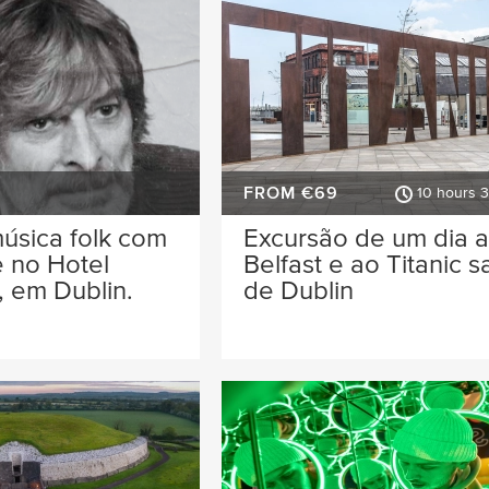
FROM €69
10 hours 
úsica folk com
Excursão de um dia 
 no Hotel
Belfast e ao Titanic 
 em Dublin.
de Dublin