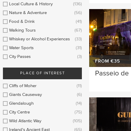
Longford
Clare
Local Culture & History
(136)
Nature & Adventure
(56)
Meath
Kildare
Food & Drink
(41)
Down
Mayo
Walking Tours
(67)
Whiskey or Alcohol Experiences
(33)
Howth
Roscommon
Water Sports
(31)
Monaghan
Westmeath
City Passes
(3)
FROM €35
Tipperary
Rosscommon
Passeio de
PLACE OF INTEREST
Offaly
Limerick
Cliffs of Moher
(11)
Leitrim
Cobh
Giants Causeway
(6)
Glendalough
(14)
City Centre
(75)
Wild Atlantic Way
(105)
Ireland's Ancient East
(65)