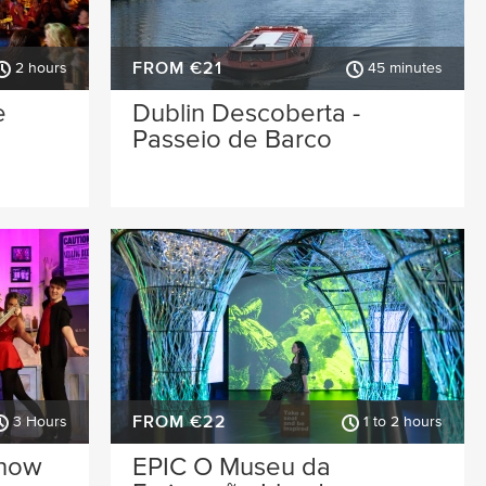
FROM €21
2 hours
45 minutes
e
Dublin Descoberta -
Passeio de Barco
FROM €22
3 Hours
1 to 2 hours
Show
EPIC O Museu da