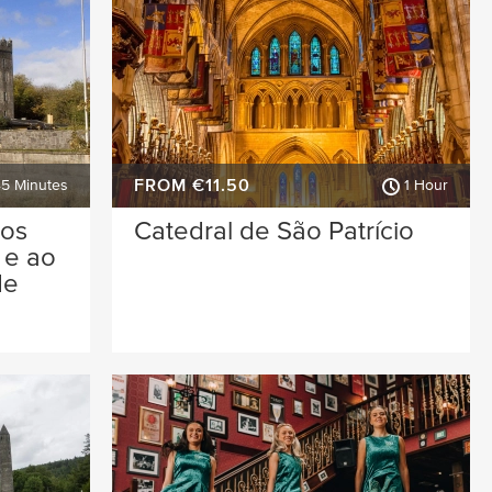
FROM €11.50
45 Minutes
1 Hour
aos
Catedral de São Patrício
 e ao
de