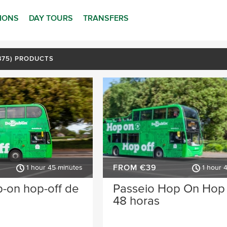
TIONS
DAY TOURS
TRANSFERS
(375) PRODUCTS
FROM €39
1 hour 45 minutes
1 hour 
-on hop-off de
Passeio Hop On Hop 
48 horas