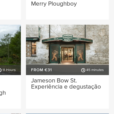
Merry Ploughboy
FROM €31
11 Hours
45 minutes
a
Jameson Bow St.
Experiência e degustação
gh