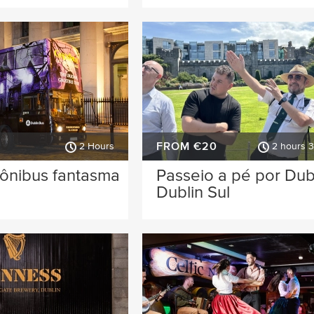
FROM €20
2 Hours
2 hours 
 ônibus fantasma
Passeio a pé por Dubl
Dublin Sul