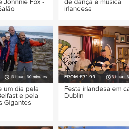
e Johnnie Fox -
de dança e música
Salão
irlandesa
FROM €71.99
13 hours 30 minutes
3 hours 
e um dia pela
Festa irlandesa em c
elfast e pela
Dublin
s Gigantes