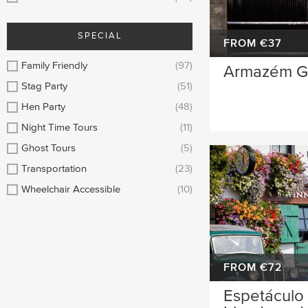
SPECIAL
FROM €37
Family Friendly
(97)
Armazém G
Stag Party
(51)
Hen Party
(48)
Night Time Tours
(11)
Ghost Tours
(5)
Transportation
(23)
Wheelchair Accessible
(10)
FROM €72
Espetáculo