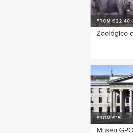
FROM €22.40
Zoológico 
FROM €15
Museu GP