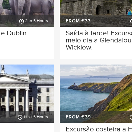
FROM €33
2 to 5 Hours
de Dublin
Saída à tarde! Excur
meio dia a Glendalo
Wicklow.
FROM €39
1 to 1.5 Hours
O
Excursão costeira a 