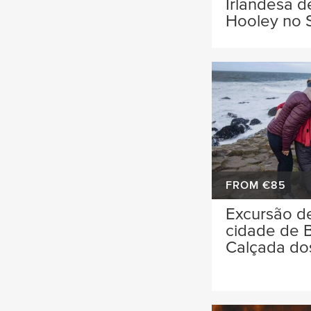
Irlandesa d
Hooley no 
FROM €85
Excursão d
cidade de B
Calçada do