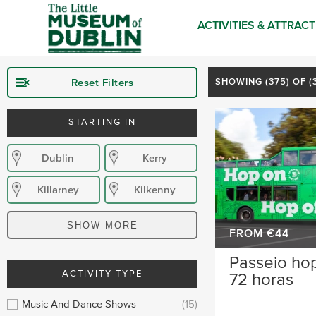
ACTIVITIES & ATTRAC
Reset Filters
SHOWING (
375
) OF 
STARTING IN
Dublin
Kerry
Killarney
Kilkenny
Donegal
Wexford
SHOW MORE
FROM €44
Waterford
Wicklow
Passeio hop
ACTIVITY TYPE
72 horas
Sligo
Dublin Airport
Music And Dance Shows
(15)