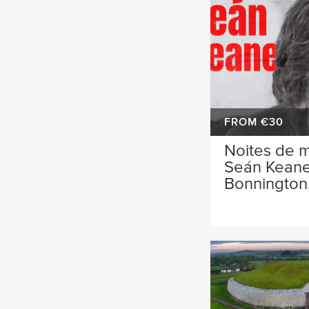
FROM €30
Noites de m
Seán Keane
Bonnington,