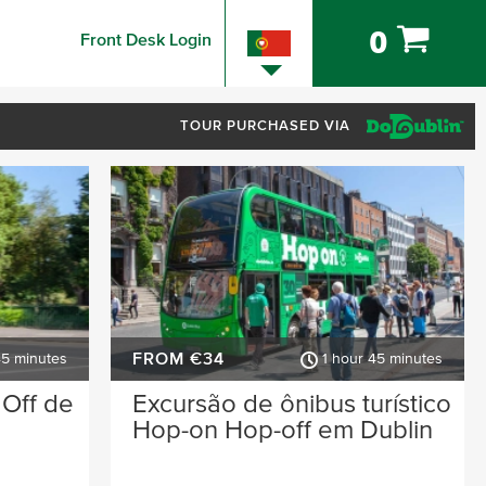
0
Front Desk Login
TOUR PURCHASED VIA
FROM €34
45 minutes
1 hour 45 minutes
Off de
Excursão de ônibus turístico
Hop-on Hop-off em Dublin