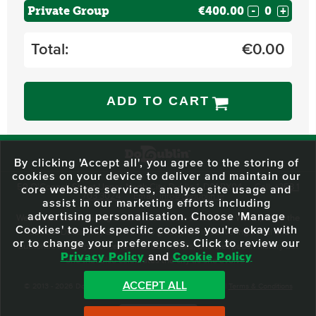
Private Group
€400.00
-
+
Total:
€
0.00
ADD TO CART
By clicking 'Accept all', you agree to the storing of
cookies on your device to deliver and maintain our
59 O'Connell Street Upper, North City, Dublin 1, D01 RX04
Call:
+353 1
core websites services, analyse site usage and
703 3024
Email:
info@dodublin.ie
assist in our marketing efforts including
advertising personalisation. Choose 'Manage
We've been entertaining visitors to our town since 1988. We're part of the
Cookies' to pick specific cookies you're okay with
fabric of Dublin City and we take great pride in delivering a real and
or to change your preferences. Click to review our
authentic tour experience to all of our visitors, one steeped in history but
Privacy Policy
and
Cookie Policy
one that also celebrates the city as she evolves.
ACCEPT ALL
© 2013 - 2026 DoDublin. All Rights Reserved.
Privacy Policy
|
Terms & Conditions
Front Desk Login