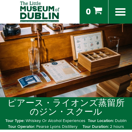
0
ピアース・ライオンズ蒸留所
のジン・スクール
Tour Type:
Whiskey Or Alcohol Experiences
Tour Location:
Dublin
Tour Operator:
Pearse Lyons Distillery
Tour Duration:
2 hours