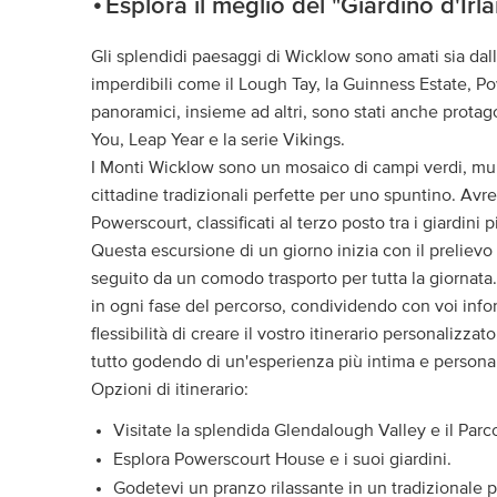
Esplora il meglio del "Giardino d'Irl
Gli splendidi paesaggi di Wicklow sono amati sia dall
imperdibili come il Lough Tay, la Guinness Estate, 
panoramici, insieme ad altri, sono stati anche protago
You, Leap Year e la serie Vikings.
I Monti Wicklow sono un mosaico di campi verdi, muri i
cittadine tradizionali perfette per uno spuntino. Avrete
Powerscourt, classificati al terzo posto tra i giardini
Questa escursione di un giorno inizia con il prelievo 
seguito da un comodo trasporto per tutta la giornata
in ogni fase del percorso, condividendo con voi infor
flessibilità di creare il vostro itinerario personalizza
tutto godendo di un'esperienza più intima e personal
Opzioni di itinerario:
Visitate la splendida Glendalough Valley e il Parc
Esplora Powerscourt House e i suoi giardini.
Godetevi un pranzo rilassante in un tradizionale p