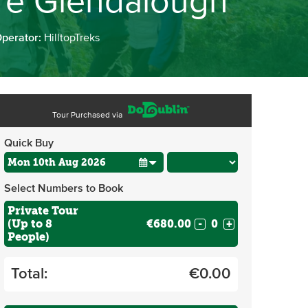
w e Glendalough
Operator:
HilltopTreks
Tour Purchased via
Quick Buy
Select Numbers to Book
Private Tour
(Up to 8
€680.00
-
+
People)
Total:
€
0.00