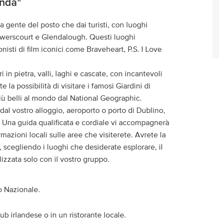
anda"
a gente del posto che dai turisti, con luoghi
Powerscourt e Glendalough. Questi luoghi
nisti di film iconici come Braveheart, P.S. I Love
n pietra, valli, laghi e cascate, con incantevoli
 la possibilità di visitare i famosi Giardini di
 più belli al mondo dal National Geographic.
dal vostro alloggio, aeroporto o porto di Dublino,
. Una guida qualificata e cordiale vi accompagnerà
mazioni locali sulle aree che visiterete. Avrete la
to, scegliendo i luoghi che desiderate esplorare, il
izzata solo con il vostro gruppo.
o Nazionale.
ub irlandese o in un ristorante locale.