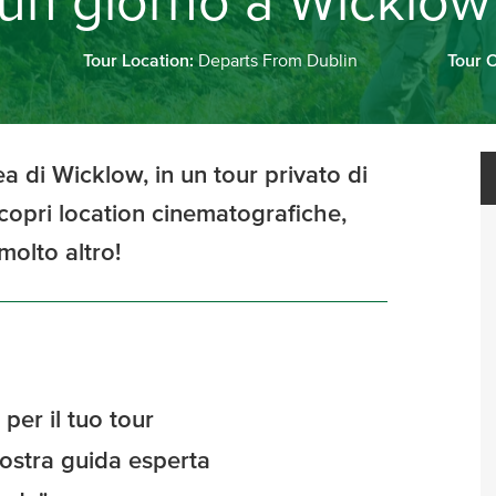
i un giorno a Wicklo
Tour Location:
Departs From Dublin
Tour 
ea di Wicklow, in un tour privato di
copri location cinematografiche,
molto altro!
per il tuo tour
 nostra guida esperta