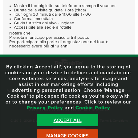
Mostra il tuo biglietto sul telefono o stampa il voucher
Durata della visita guidata: 1 ora (circa)
Tour ogni 30 minuti dalle 11:00 alle 17:00
Conferma immediata
Guida turistica dal vivo - Inglese
Accessibile alle sedie a rotelle
Notare che:
Prenota in anticipo per assicurarti il posto.
Per partecipare alla parte di degustazione del tour è
necessario avere più di 18 anni.
By clicking 'Accept all', you agree to the storing of
cookies on your device to deliver and maintain our
59 O'Connell Street Upper, North City, Dublin 1, D01 RX04
Call:
+353 1
core websites services, analyse site usage and
703 3024
Email:
info@dodublin.ie
assist in our marketing efforts including
advertising personalisation. Choose 'Manage
We've been entertaining visitors to our town since 1988. We're part of the
Cookies' to pick specific cookies you're okay with
fabric of Dublin City and we take great pride in delivering a real and
or to change your preferences. Click to review our
authentic tour experience to all of our visitors, one steeped in history but
Privacy Policy
and
Cookie Policy
one that also celebrates the city as she evolves.
ACCEPT ALL
© 2013 - 2026 DoDublin. All Rights Reserved.
Privacy Policy
|
Terms & Conditions
Front Desk Login
MANAGE COOKIES