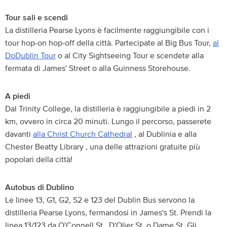
Tour sali e scendi
La distilleria Pearse Lyons è facilmente raggiungibile con i
tour hop-on hop-off della città. Partecipate al Big Bus Tour,
al
DoDublin Tour
o al City Sightseeing Tour e scendete alla
fermata di James' Street o alla Guinness Storehouse.
A piedi
Dal Trinity College, la distilleria è raggiungibile a piedi in 2
km, ovvero in circa 20 minuti. Lungo il percorso, passerete
davanti
alla Christ Church Cathedral
, al Dublinia e alla
Chester Beatty Library , una delle attrazioni gratuite più
popolari della città!
Autobus di Dublino
Le linee 13, G1, G2, S2 e 123 del Dublin Bus servono la
distilleria Pearse Lyons, fermandosi in James's St. Prendi la
linea 13/123 da O'Connell St., D'Olier St. o Dame St. Gli