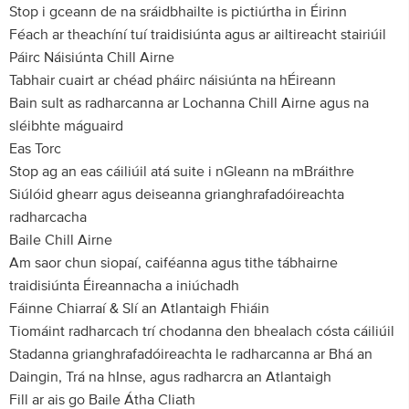
Stop i gceann de na sráidbhailte is pictiúrtha in Éirinn
Féach ar theachíní tuí traidisiúnta agus ar ailtireacht stairiúil
Páirc Náisiúnta Chill Airne
Tabhair cuairt ar chéad pháirc náisiúnta na hÉireann
Bain sult as radharcanna ar Lochanna Chill Airne agus na
sléibhte máguaird
Eas Torc
Stop ag an eas cáiliúil atá suite i nGleann na mBráithre
Siúlóid ghearr agus deiseanna grianghrafadóireachta
radharcacha
Baile Chill Airne
Am saor chun siopaí, caiféanna agus tithe tábhairne
traidisiúnta Éireannacha a iniúchadh
Fáinne Chiarraí & Slí an Atlantaigh Fhiáin
Tiomáint radharcach trí chodanna den bhealach cósta cáiliúil
Stadanna grianghrafadóireachta le radharcanna ar Bhá an
Daingin, Trá na hInse, agus radharcra an Atlantaigh
Fill ar ais go Baile Átha Cliath