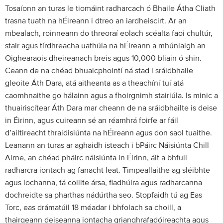
Tosaíonn an turas le tiomáint radharcach ó Bhaile Átha Cliath
trasna tuath na hÉireann i dtreo an iardheiscirt. Ar an
mbealach, roinneann do threoraí eolach scéalta faoi chultúr,
stair agus tírdhreacha uathúla na hÉireann a mhúnlaigh an
Oighearaois dheireanach breis agus 10,000 bliain ó shin.
Ceann de na chéad bhuaicphointí ná stad i sráidbhaile
gleoite Áth Dara, atá aitheanta as a theachíní tuí atá
caomhnaithe go hálainn agus a fhoirgnimh stairiúla. Is minic a
thuairiscítear Áth Dara mar cheann de na sráidbhailte is deise
in Éirinn, agus cuireann sé an réamhrá foirfe ar fáil
d’ailtireacht thraidisiúnta na hÉireann agus don saol tuaithe.
Leanann an turas ar aghaidh isteach i bPáirc Náisiúnta Chill
Airne, an chéad pháirc náisiúnta in Éirinn, áit a bhfuil
radharcra iontach ag fanacht leat. Timpeallaithe ag sléibhte
agus lochanna, tá coillte ársa, fiadhúlra agus radharcanna
dochreidte sa pharthas nádúrtha seo. Stopfaidh tú ag Eas
Torc, eas drámatúil 18 méadar i bhfolach sa choill, a
thairgeann deiseanna iontacha grianghrafadóireachta agus