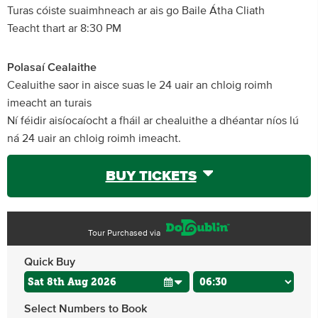
Turas cóiste suaimhneach ar ais go Baile Átha Cliath
Teacht thart ar 8:30 PM
Polasaí Cealaithe
Cealuithe saor in aisce suas le 24 uair an chloig roimh
imeacht an turais
Ní féidir aisíocaíocht a fháil ar chealuithe a dhéantar níos lú
ná 24 uair an chloig roimh imeacht.
BUY TICKETS
Tour Purchased via
Quick Buy
Select Numbers to Book