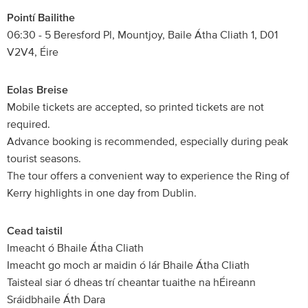
Pointí Bailithe
06:30 - 5 Beresford Pl, Mountjoy, Baile Átha Cliath 1, D01
V2V4, Éire
Eolas Breise
Mobile tickets are accepted, so printed tickets are not
required.
Advance booking is recommended, especially during peak
tourist seasons.
The tour offers a convenient way to experience the Ring of
Kerry highlights in one day from Dublin.
Cead taistil
Imeacht ó Bhaile Átha Cliath
Imeacht go moch ar maidin ó lár Bhaile Átha Cliath
Taisteal siar ó dheas trí cheantar tuaithe na hÉireann
Sráidbhaile Áth Dara