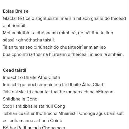
Eolas Breise
Glactar le ticéid soghluaiste, mar sin níl aon ghá le do thicéad
a phriontáil.
Moltar áirithint a dhéanamh roimh ré, go háirithe le linn
séasúir ghnóthacha taistil.
Tá an turas seo oiriúnach do chuairteoirí ar mian leo
buaicphointí iarthar na hÉireann a fheiceáil in aon lá amháin.
Cead taistil
Imeacht ó Bhaile Átha Cliath
Imeacht go moch ar maidin ó lár Bhaile Átha Cliath
Taisteal siar trí cheantar tuaithe radharcach na hÉireann
Sráidbhaile Cong
Stop i sráidbhaile stairiúil Cong
Tabhair cuairt ar fhothracha Mhainistir Chonga agus bain sult
as radharcanna ar Loch Coirib
Bóthar Radharcach Chonamara