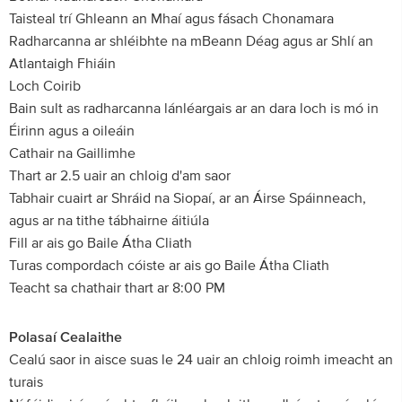
Taisteal trí Ghleann an Mhaí agus fásach Chonamara
Radharcanna ar shléibhte na mBeann Déag agus ar Shlí an
Atlantaigh Fhiáin
Loch Coirib
Bain sult as radharcanna lánléargais ar an dara loch is mó in
Éirinn agus a oileáin
Cathair na Gaillimhe
Thart ar 2.5 uair an chloig d'am saor
Tabhair cuairt ar Shráid na Siopaí, ar an Áirse Spáinneach,
agus ar na tithe tábhairne áitiúla
Fill ar ais go Baile Átha Cliath
Turas compordach cóiste ar ais go Baile Átha Cliath
Teacht sa chathair thart ar 8:00 PM
Polasaí Cealaithe
Cealú saor in aisce suas le 24 uair an chloig roimh imeacht an
turais