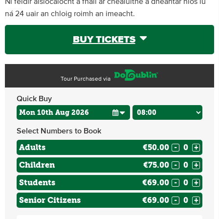
Ní féidir aisíocaíocht a fháil ar chealuithe a dhéantar níos lú
ná 24 uair an chloig roimh an imeacht.
BUY TICKETS
Tour Purchased via
Quick Buy
Select Numbers to Book
Adults
€50.00
-
+
Children
€75.00
-
+
Students
€69.00
-
+
Senior Citizens
€69.00
-
+