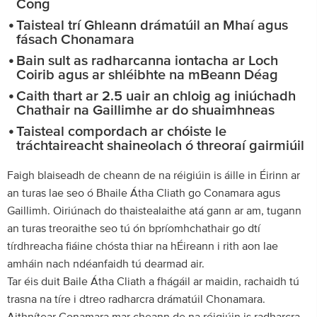
Cong
Taisteal trí Ghleann drámatúil an Mhaí agus
fásach Chonamara
Bain sult as radharcanna iontacha ar Loch
Coirib agus ar shléibhte na mBeann Déag
Caith thart ar 2.5 uair an chloig ag iniúchadh
Chathair na Gaillimhe ar do shuaimhneas
Taisteal compordach ar chóiste le
tráchtaireacht shaineolach ó threoraí gairmiúil
Faigh blaiseadh de cheann de na réigiúin is áille in Éirinn ar
an turas lae seo ó Bhaile Átha Cliath go Conamara agus
Gaillimh. Oiriúnach do thaistealaithe atá gann ar am, tugann
an turas treoraithe seo tú ón bpríomhchathair go dtí
tírdhreacha fiáine chósta thiar na hÉireann i rith aon lae
amháin nach ndéanfaidh tú dearmad air.
Tar éis duit Baile Átha Cliath a fhágáil ar maidin, rachaidh tú
trasna na tíre i dtreo radharcra drámatúil Chonamara.