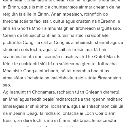
Aithnítear Conamara mar cheann de na réigiúin is radharcra
in Éirinn, agus is minic a chuirtear síos air mar cheann de na
réigiúin is áille in Éirinn. Ar an mbealach, roinnfidh do
threoraí scéalta faoi stair, cultúr agus cruatan na hÉireann le
linn an Ghorta Mhóir a mhúnlaigh an tírdhreach iargúlta seo.
Ceann de bhuaicphointí an turais ná stad i sráidbhaile
pictiúrtha Cong. Tá cáil ar Cong as a mhainistir stairiúil agus a
shuíomh cois locha, agus tá cáil air freisin mar láthair
scannánaíochta don scannán clasaiceach The Quiet Man. Is
féidir le cuairteoirí siúl trí na sráideanna gleoite, fothracha
Mhainistir Cong a iniúchadh, nó taitneamh a bhaint as
atmaisféar síochánta an tsráidbhaile traidisiúnta Éireannaigh
seo.
Ag leanúint trí Chonamara, rachaidh tú trí Ghleann drámatúil
an Mhaí agus feadh bealaí radharcacha a thairgeann radhairc
lánléargais ar shléibhte, lochanna, agus ar shliabhraon cáiliúil
na mBeann Déag. Tá radhairc iontacha ar Loch Coirib ann
freisin, an dara loch is mó in Éirinn, atá breac le na céadta