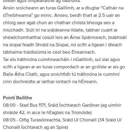
oileán agus timpeallaithe ag fiadhúlra.
Ansin sroicheann an turas Gaillimh, ar a dtugtar “Cathair na
dTreibheanna” go minic. Anseo, beidh thart ar 2.5 uair an
chloig saor agat chun an chathair chósta bheoga seo a
iniúchadh. Siúil trí na sráideanna ildaite, tabhair cuairt ar
shéadchomharthaí cosúil leis an Áirse Spáinneach, brabhsáil
na siopaí feadh Shráid na Siopaí, nó scíth a ligean i dteach
tábhairne traidisiúnta le ceol beo Éireannach.
Tar éis tráthnóna cuimhneacháin i nGaillimh, suí siar agus
scíth a ligean ar an turas compordach ar an gcóiste ar ais go
Baile Átha Cliath, agus sroichfidh tú tráthnóna le cuimhní
cinn dochreidte ar iarthar iontach na hÉireann.
Pointí Bailithe
08:00 - Stad Bus 1171, Sráid Íochtarach Gardiner (ag uimhir
shráide 42, in aice le hEaglais na Tríonóide)
08:05 - Oifig Turasóireachta, Sráid Uí Chonaill (34 Sráid Uí
Chonaill Íochtarach ag an Spire)