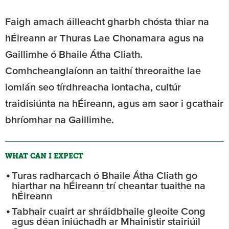
Faigh amach áilleacht gharbh chósta thiar na
hÉireann ar Thuras Lae Chonamara agus na
Gaillimhe ó Bhaile Átha Cliath.
Comhcheanglaíonn an taithí threoraithe lae
iomlán seo tírdhreacha iontacha, cultúr
traidisiúnta na hÉireann, agus am saor i gcathair
bhríomhar na Gaillimhe.
WHAT CAN I EXPECT
Turas radharcach ó Bhaile Átha Cliath go
hiarthar na hÉireann trí cheantar tuaithe na
hÉireann
Tabhair cuairt ar shráidbhaile gleoite Cong
agus déan iniúchadh ar Mhainistir stairiúil