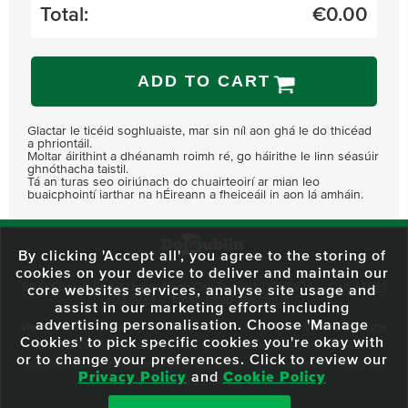
Total:
€
0.00
ADD TO CART
Glactar le ticéid soghluaiste, mar sin níl aon ghá le do thicéad
a phriontáil.
Moltar áirithint a dhéanamh roimh ré, go háirithe le linn séasúir
ghnóthacha taistil.
Tá an turas seo oiriúnach do chuairteoirí ar mian leo
buaicphointí iarthar na hÉireann a fheiceáil in aon lá amháin.
By clicking 'Accept all', you agree to the storing of
cookies on your device to deliver and maintain our
59 O'Connell Street Upper, North City, Dublin 1, D01 RX04
Call:
+353 1
core websites services, analyse site usage and
703 3024
Email:
info@dodublin.ie
assist in our marketing efforts including
advertising personalisation. Choose 'Manage
We've been entertaining visitors to our town since 1988. We're part of the
Cookies' to pick specific cookies you're okay with
fabric of Dublin City and we take great pride in delivering a real and
or to change your preferences. Click to review our
authentic tour experience to all of our visitors, one steeped in history but
Privacy Policy
and
Cookie Policy
one that also celebrates the city as she evolves.