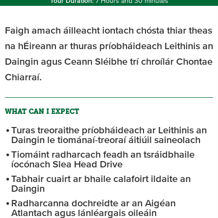
Tour Duration:
7 Hours and 30 minutes
Faigh amach áilleacht iontach chósta thiar theas
na hÉireann ar thuras príobháideach Leithinis an
Daingin agus Ceann Sléibhe trí chroílár Chontae
Chiarraí.
WHAT CAN I EXPECT
Turas treoraithe príobháideach ar Leithinis an
Daingin le tiománaí-treoraí áitiúil saineolach
Tiomáint radharcach feadh an tsráidbhaile
íocónach Slea Head Drive
Tabhair cuairt ar bhaile calafoirt ildaite an
Daingin
Radharcanna dochreidte ar an Aigéan
Atlantach agus lánléargais oileáin