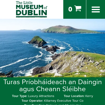
0
Turas Príobháideach an Daingin
agus Cheann Sléibhe
Tour Type:
Luxury Attractions
Tour Location:
Kerry
Tour Operator:
Killarney Executive Tour Co