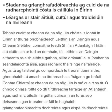
Stadanna grianghrafadóireachta ag cuid de na
radharcphointí cósta is cáiliúla in Éirinn
Léargas ar stair áitiúil, cultúr agus traidisiúin
na hÉireann
Tabhair cuairt ar cheann de na réigiúin chósta is iontaí in
Éirinn ar thuras príobháideach Leithinis an Daingin agus
Cheann Sléibhe. Lonnaithe feadh Shlí an Atlantaigh Fhiáin
atá clúiteach ar fud an domhain, tá Leithinis an Daingin
aitheanta as a shléibhte garbha, aillte drámatúla, suíomhanna
seandálaíochta ársa, agus radhairc fhairsinge na farraige.
Agus tú ag taisteal go compordach le treoraí tiomnaithe,
gheobhaidh tú amach na tírdhreacha a fhágann go bhfuil
Contae Chiarraí ar cheann de na réigiúin is mó cuairt sa tír. Ó
chnoic ghlasa rollta go dtí tírdhreacha farraige an Atlantaigh
agus radhairc oileáin iargúlta, cuireann an turas seo
deiseanna gan teorainn ar fáil le haghaidh
grianghrafadóireachta dochreidte agus eispéiris dhochreidte.