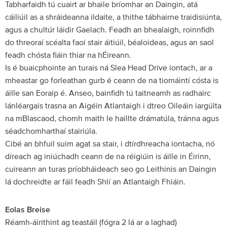
Tabharfaidh tú cuairt ar bhaile bríomhar an Daingin, atá
cáiliúil as a shráideanna ildaite, a thithe tábhairne traidisiúnta,
agus a chultúr láidir Gaelach. Feadh an bhealaigh, roinnfidh
do threoraí scéalta faoi stair áitiúil, béaloideas, agus an saol
feadh chósta fiáin thiar na hÉireann.
Is é buaicphointe an turais ná Slea Head Drive iontach, ar a
mheastar go forleathan gurb é ceann de na tiomáintí cósta is
áille san Eoraip é. Anseo, bainfidh tú taitneamh as radhairc
lánléargais trasna an Aigéin Atlantaigh i dtreo Oileáin iargúlta
na mBlascaod, chomh maith le haillte drámatúla, tránna agus
séadchomharthaí stairiúla.
Cibé an bhfuil suim agat sa stair, i dtírdhreacha iontacha, nó
díreach ag iniúchadh ceann de na réigiúin is áille in Éirinn,
cuireann an turas príobháideach seo go Leithinis an Daingin
lá dochreidte ar fáil feadh Shlí an Atlantaigh Fhiáin.
Eolas Breise
Réamh-áirithint ag teastáil (fógra 2 lá ar a laghad)