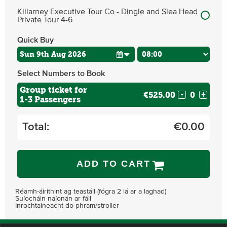
Killarney Executive Tour Co - Dingle and Slea Head
Private Tour 4-6
Quick Buy
Select Numbers to Book
Group ticket for
€525.00
-
+
1-3 Passengers
Total:
€
0.00
ADD TO CART
Réamh-áirithint ag teastáil (fógra 2 lá ar a laghad)
Suíocháin naíonán ar fáil
Inrochtaineacht do phram/stroller