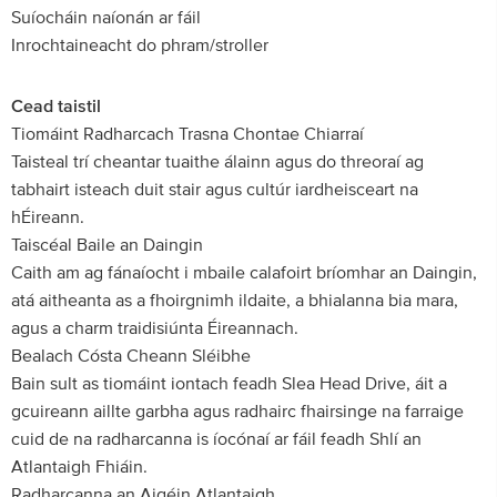
Suíocháin naíonán ar fáil
Inrochtaineacht do phram/stroller
Cead taistil
Tiomáint Radharcach Trasna Chontae Chiarraí
Taisteal trí cheantar tuaithe álainn agus do threoraí ag
tabhairt isteach duit stair agus cultúr iardheisceart na
hÉireann.
Taiscéal Baile an Daingin
Caith am ag fánaíocht i mbaile calafoirt bríomhar an Daingin,
atá aitheanta as a fhoirgnimh ildaite, a bhialanna bia mara,
agus a charm traidisiúnta Éireannach.
Bealach Cósta Cheann Sléibhe
Bain sult as tiomáint iontach feadh Slea Head Drive, áit a
gcuireann aillte garbha agus radhairc fhairsinge na farraige
cuid de na radharcanna is íocónaí ar fáil feadh Shlí an
Atlantaigh Fhiáin.
Radharcanna an Aigéin Atlantaigh