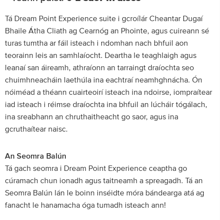
Tá Dream Point Experience suite i gcroílár Cheantar Dugaí
Bhaile Átha Cliath ag Cearnóg an Phointe, agus cuireann sé
turas tumtha ar fáil isteach i ndomhan nach bhfuil aon
teorainn leis an samhlaíocht. Deartha le teaghlaigh agus
leanaí san áireamh, athraíonn an tarraingt draíochta seo
chuimhneacháin laethúla ina eachtraí neamhghnácha. Ón
nóiméad a théann cuairteoirí isteach ina ndoirse, iompraítear
iad isteach i réimse draíochta ina bhfuil an lúcháir tógálach,
ina sreabhann an chruthaitheacht go saor, agus ina
gcruthaítear naisc.
An Seomra Balún
Tá gach seomra i Dream Point Experience ceaptha go
cúramach chun ionadh agus taitneamh a spreagadh. Tá an
Seomra Balún lán le boinn inséidte móra bándearga atá ag
fanacht le hanamacha óga tumadh isteach ann!