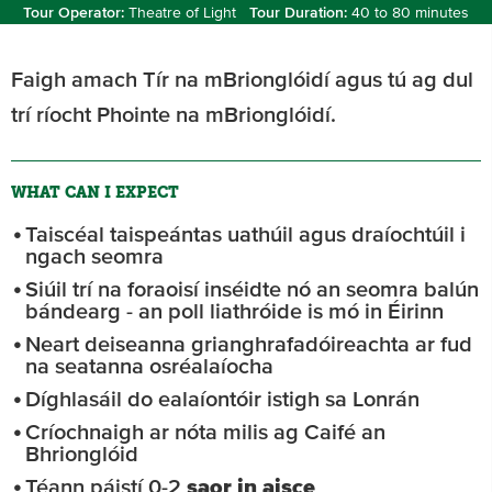
Tour Operator:
Theatre of Light
Tour Duration:
40 to 80 minutes
Faigh amach Tír na mBrionglóidí agus tú ag dul
trí ríocht Phointe na mBrionglóidí.
WHAT CAN I EXPECT
Taiscéal taispeántas uathúil agus draíochtúil i
ngach seomra
Siúil trí na foraoisí inséidte nó an seomra balún
bándearg - an poll liathróide is mó in Éirinn
Neart deiseanna grianghrafadóireachta ar fud
na seatanna osréalaíocha
Díghlasáil do ealaíontóir istigh sa Lonrán
Críochnaigh ar nóta milis ag Caifé an
Bhrionglóid
Téann páistí 0-2
saor in aisce