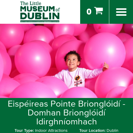
0
Eispéireas Pointe Brionglóidí -
Domhan Brionglóidí
Idirghníomhach
Tour Type:
Indoor Attractions
Tour Location:
Dublin