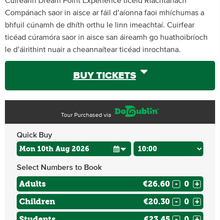
Cuireann Dream Point Experience ticéid Riachtanach
Compánach saor in aisce ar fáil d’aíonna faoi mhíchumas a
bhfuil cúnamh de dhíth orthu le linn imeachtaí. Cuirfear
ticéad cúramóra saor in aisce san áireamh go huathoibríoch
le d’áirithint nuair a cheannaítear ticéad inrochtana.
BUY TICKETS
Tour Purchased via
Quick Buy
Select Numbers to Book
Adults
€26.60
-
+
Children
€20.30
-
+
Students
€23.45
-
+