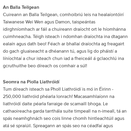
An Balla Teilgean
Cuireann an Balla Teilgean, comhoibriú leis na healaíontóirí
Taiwanese Wei Wen agus Damon, taispeántas
idirghníomhach ar fáil a chuireann draíocht ort le híomhánna
cuimhneacha. Téigh isteach i ndomhan draíochta ina dtagann
ealaín agus dath beo! Féach ar bhallaí draíochta ag freagairt
do gach gluaiseacht a dhéanann tú, agus lig do pháistí a
líníochtaí a chur isteach chun iad a fheiceáil á gclaochlú ina
gcruthuithe beo díreach os comhair a súl!
Seomra na Piolla Liathróidí
Tum díreach isteach sa Pholl Liathróidí is mó in Éirinn -
250,000 liathróid phéarla lonrach! Macasamhlaíonn na
liathróidí daite péarla farraige de scamaill bhoga. Le
cathaoireacha garda tarrthála suite timpeall na n-imeall, tá an
spás neamhghnách seo cois linne chomh hintleachtúil agus
atá sé spraíúil. Spreagann an spás seo na céadfaí agus