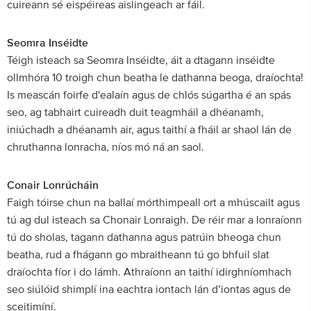
cuireann sé eispéireas aislingeach ar fáil.
Seomra Inséidte
Téigh isteach sa Seomra Inséidte, áit a dtagann inséidte
ollmhóra 10 troigh chun beatha le dathanna beoga, draíochta!
Is meascán foirfe d'ealaín agus de chlós súgartha é an spás
seo, ag tabhairt cuireadh duit teagmháil a dhéanamh,
iniúchadh a dhéanamh air, agus taithí a fháil ar shaol lán de
chruthanna lonracha, níos mó ná an saol.
Conair Lonrúcháin
Faigh tóirse chun na ballaí mórthimpeall ort a mhúscailt agus
tú ag dul isteach sa Chonair Lonraigh. De réir mar a lonraíonn
tú do sholas, tagann dathanna agus patrúin bheoga chun
beatha, rud a fhágann go mbraitheann tú go bhfuil slat
draíochta fíor i do lámh. Athraíonn an taithí idirghníomhach
seo siúlóid shimplí ina eachtra iontach lán d’iontas agus de
sceitimíní.