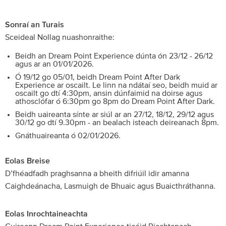
Sonraí an Turais
Sceideal Nollag nuashonraithe:
Beidh an Dream Point Experience dúnta ón 23/12 - 26/12
agus ar an 01/01/2026.
Ó 19/12 go 05/01, beidh Dream Point After Dark
Experience ar oscailt. Le linn na ndátaí seo, beidh muid ar
oscailt go dtí 4:30pm, ansin dúnfaimid na doirse agus
athosclófar ó 6:30pm go 8pm do Dream Point After Dark.
Beidh uaireanta sínte ar siúl ar an 27/12, 18/12, 29/12 agus
30/12 go dtí 9.30pm - an bealach isteach deireanach 8pm.
Gnáthuaireanta ó 02/01/2026.
Eolas Breise
D’fhéadfadh praghsanna a bheith difriúil idir amanna
Caighdeánacha, Lasmuigh de Bhuaic agus Buaicthráthanna.
Eolas Inrochtaineachta