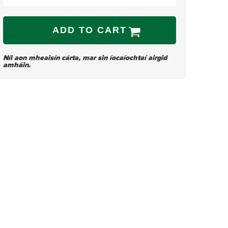
ADD TO CART
Níl aon mheaisín cárta, mar sin íocaíochtaí airgid
amháin.