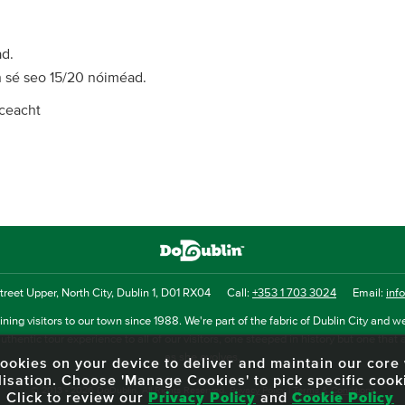
ad.
h sé seo 15/20 nóiméad.
gceacht
reet Upper, North City, Dublin 1, D01 RX04
Call:
+353 1 703 3024
Email:
inf
ning visitors to our town since 1988. We're part of the fabric of Dublin City and we
uthentic tour experience to all of our visitors, one steeped in history but one that 
as she evolves.
f cookies on your device to deliver and maintain our cor
lisation. Choose 'Manage Cookies' to pick specific cook
© 2013 - 2026 DoDublin. All Rights Reserved.
Privacy Policy
|
Terms & Conditions
Click to review our
Privacy Policy
and
Cookie Policy