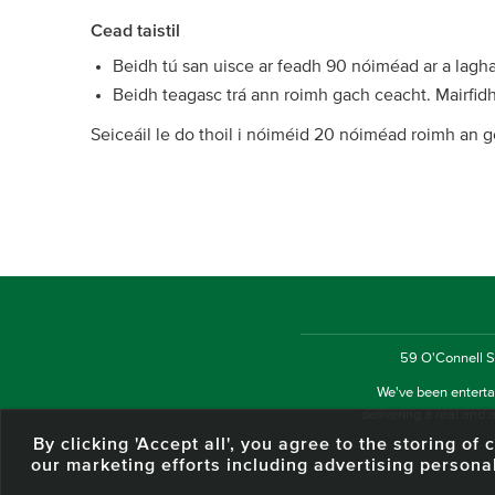
Cead taistil
Beidh tú san uisce ar feadh 90 nóiméad ar a lagh
Beidh teagasc trá ann roimh gach ceacht. Mairfid
Seiceáil le do thoil i nóiméid 20 nóiméad roimh an 
59 O'Connell St
We've been entertai
delivering a real and a
By clicking 'Accept all', you agree to the storing o
our marketing efforts including advertising persona