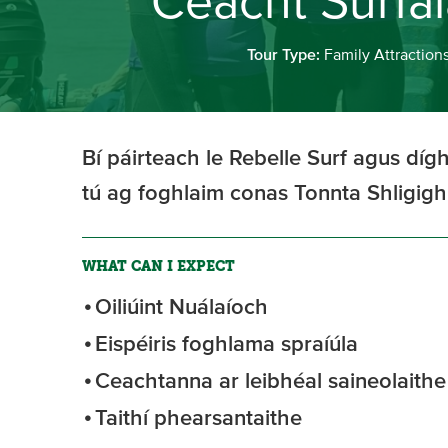
Ceacht Surfál
Tour Type:
Family Attraction
Bí páirteach le Rebelle Surf agus díg
tú ag foghlaim conas Tonnta Shligigh
WHAT CAN I EXPECT
Oiliúint Nuálaíoch
Eispéiris foghlama spraíúla
Ceachtanna ar leibhéal saineolaithe
Taithí phearsantaithe