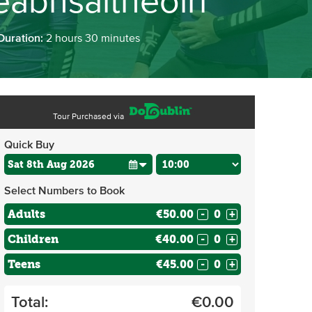
eabhsaitheoirí
Duration:
2 hours 30 minutes
Tour Purchased via
Quick Buy
Select Numbers to Book
Adults
€50.00
-
+
Children
€40.00
-
+
Teens
€45.00
-
+
Total:
€
0.00