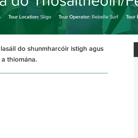
a do Thosaitheoirí/F
s
Tour Location:
Sligo
Tour Operator:
Rebelle Surf
Tour 
hlasáil do shunmharcóir istigh agus
 a thiomána.