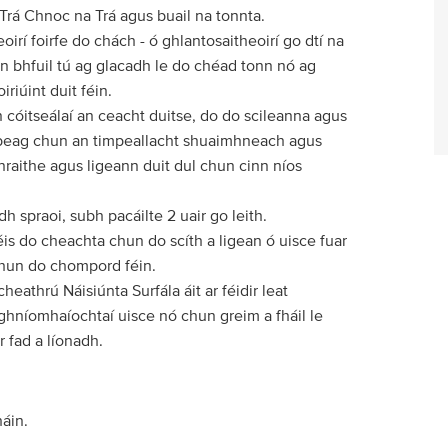
 Trá Chnoc na Trá agus buail na tonnta.
irí foirfe do chách - ó ghlantosaitheoirí go dtí na
an bhfuil tú ag glacadh le do chéad tonn nó ag
iriúint duit féin.
an cóitseálaí an ceacht duitse, do do scileanna agus
 beag chun an timpeallacht shuaimhneach agus
nraithe agus ligeann duit dul chun cinn níos
 spraoi, subh pacáilte 2 uair go leith.
 éis do cheachta chun do scíth a ligean ó uisce fuar
 chun do chompord féin.
heathrú Náisiúnta Surfála áit ar féidir leat
o ghníomhaíochtaí uisce nó chun greim a fháil le
r fad a líonadh.
háin.