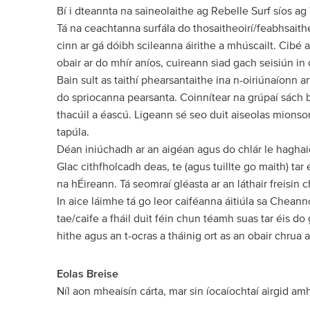
Bí i dteannta na saineolaithe ag Rebelle Surf síos ag
Tá na ceachtanna surfála do thosaitheoirí/feabhsaitheo
cinn ar gá dóibh scileanna áirithe a mhúscailt. Cibé 
obair ar do mhír aníos, cuireann siad gach seisiún in o
Bain sult as taithí phearsantaithe ina n-oiriúnaíonn 
do spriocanna pearsanta. Coinnítear na grúpaí sách
thacúil a éascú. Ligeann sé seo duit aiseolas mionso
tapúla.
Déan iniúchadh ar an aigéan agus do chlár le haghaidh
Glac cithfholcadh deas, te (agus tuillte go maith) tar
na hÉireann. Tá seomraí gléasta ar an láthair freisin
In aice láimhe tá go leor caiféanna áitiúla sa Cheannc
tae/caife a fháil duit féin chun téamh suas tar éis d
hithe agus an t-ocras a tháinig ort as an obair chrua a
Eolas Breise
Níl aon mheaisín cárta, mar sin íocaíochtaí airgid am