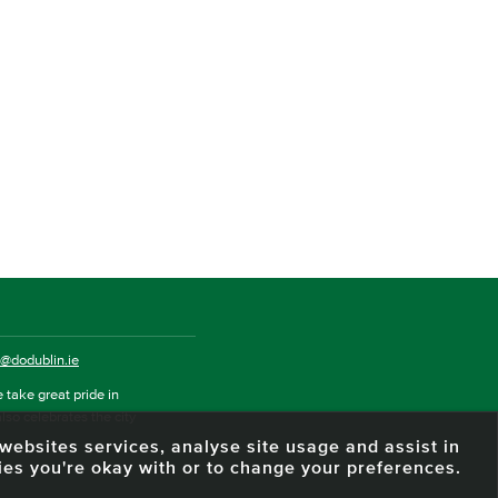
o@dodublin.ie
 take great pride in
also celebrates the city
e websites services, analyse site usage and assist in
ies you're okay with or to change your preferences.