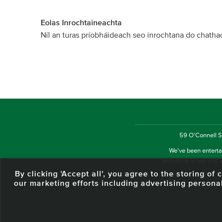
Eolas Inrochtaineachta
Níl an turas príobháideach seo inrochtana do chathaoi
59 O'Connell St
We've been entertai
delivering a real and a
By clicking 'Accept all', you agree to the storing o
our marketing efforts including advertising persona