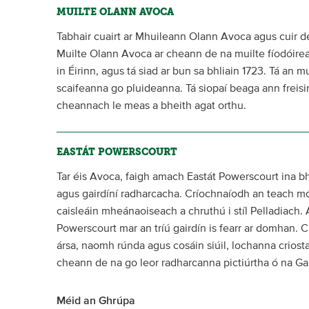
MUILTE OLANN AVOCA
Tabhair cuairt ar Mhuileann Olann Avoca agus cuir de
Muilte Olann Avoca ar cheann de na muilte fíodóirea
in Éirinn, agus tá siad ar bun sa bhliain 1723. Tá an mui
scaifeanna go pluideanna. Tá siopaí beaga ann freisin
cheannach le meas a bheith agat orthu.
EASTÁT POWERSCOURT
Tar éis Avoca, faigh amach Eastát Powerscourt ina bh
agus gairdíní radharcacha. Críochnaíodh an teach mó
caisleáin mheánaoiseach a chruthú i stíl Pelladiach
Powerscourt mar an tríú gairdín is fearr ar domhan. 
ársa, naomh rúnda agus cosáin siúil, lochanna criosta
cheann de na go leor radharcanna pictiúrtha ó na Gai
Méid an Ghrúpa