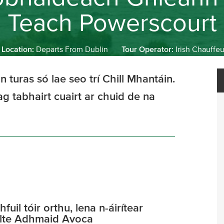
Teach Powerscourt
 Location:
Departs From Dublin
Tour Operator:
Irish Chauffeu
an turas só lae seo trí Chill Mhantáin.
ag tabhairt cuairt ar chuid de na
uil tóir orthu, lena n-áirítear
ilte Adhmaid Avoca