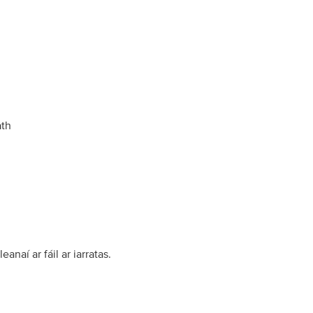
ath
naí ar fáil ar iarratas.