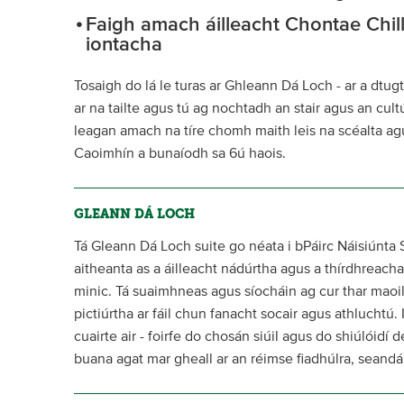
Faigh amach áilleacht Chontae Chi
iontacha
Tosaigh do lá le turas ar Ghleann Dá Loch - ar a dtugt
ar na tailte agus tú ag nochtadh an stair agus an cultú
leagan amach na tíre chomh maith leis na scéalta ag
Caoimhín a bunaíodh sa 6ú haois.
GLEANN DÁ LOCH
Tá Gleann Dá Loch suite go néata i bPáirc Náisiúnta 
aitheanta as a áilleacht nádúrtha agus a thírdhreacha
minic. Tá suaimhneas agus síocháin ag cur thar maoi
pictiúrtha ar fáil chun fanacht socair agus athluchtú.
cuairte air - foirfe do chosán siúil agus do shiúlóid
buana agat mar gheall ar an réimse fiadhúlra, seandá