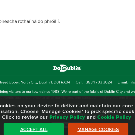
reacha rothaí ná do phróillí.
reet Upper, North City, Dublin 1, D01 RX04
Call:
+353 1 703 3024
Email:
inf
ning visitors to our town since 1988. We're part of the fabric of Dublin City and we
uthentic tour experience to all of our visitors, one steeped in history but one that 
as she evolves.
f cookies on your device to deliver and maintain our cor
lisation. Choose 'Manage Cookies' to pick specific cook
© 2013 - 2026 DoDublin. All Rights Reserved.
Privacy Policy
|
Terms & Conditions
Click to review our
Privacy Policy
and
Cookie Policy
Front Desk Login
ACCEPT ALL
MANAGE COOKIES