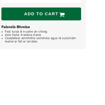
ADD TO CART
Faisnéis Bhreise
Fad: turas 8 n-uaire an chloig
Aois Íosta: 4 bliana d'aois
Ceadaítear ainmhithe seirbhíse agus tá suíocháin
leanaí ar fáil ar iarratas.