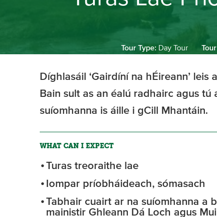
Tour Type:
Day Tour
Tour
Díghlasáil ‘Gairdíní na hÉireann’ leis 
Bain sult as an éalú radhairc agus tú 
suíomhanna is áille i gCill Mhantáin.
WHAT CAN I EXPECT
Turas treoraithe lae
Iompar príobháideach, sómasach
Tabhair cuairt ar na suíomhanna a bhf
mainistir Ghleann Dá Loch agus Mu