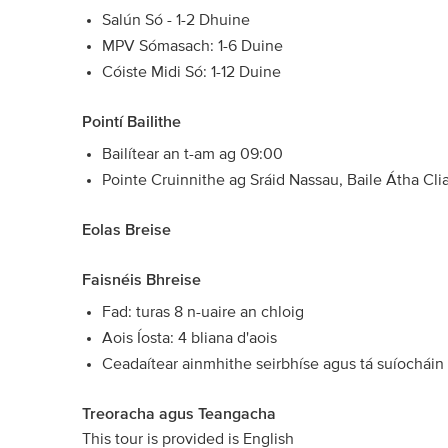
Salún Só - 1-2 Dhuine
MPV Sómasach: 1-6 Duine
Cóiste Midi Só: 1-12 Duine
Pointí Bailithe
Bailítear an t-am ag 09:00
Pointe Cruinnithe ag Sráid Nassau, Baile Átha Cli
Eolas Breise
Faisnéis Bhreise
Fad: turas 8 n-uaire an chloig
Aois Íosta: 4 bliana d'aois
Ceadaítear ainmhithe seirbhíse agus tá suíocháin lea
Treoracha agus Teangacha
This tour is provided is English