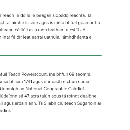
ireadh le do lá le beagán siopadóireachta. Tá
chta láimhe is sine agus is mó a bhfuil gean orthu
leann cáiliúil as a raon leathan teicstílí - ó
 inar féidir leat earraí uathúla, lámhdhéanta a
fuil Teach Powerscourt, ina bhfuil 68 seomra,
r sa bhliain 1741 agus rinneadh é chun cuma
. Ainmnigh an National Geographic Gairdíní
Clúdaíonn sé 47 acra talún agus tá roinnt dealbha
il agus ardáin ann. Tá Sliabh clúiteach Sugarloin ar
rdíní.