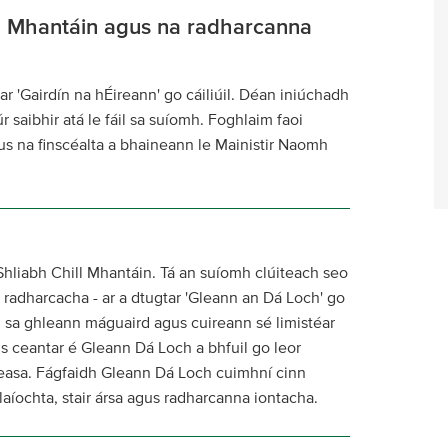
ll Mhantáin agus na radharcanna
ar 'Gairdín na hÉireann' go cáiliúil. Déan iniúchadh
r saibhir atá le fáil sa suíomh. Foghlaim faoi
us na finscéalta a bhaineann le Mainistir Naomh
Shliabh Chill Mhantáin. Tá an suíomh clúiteach seo
 radharcacha - ar a dtugtar 'Gleann an Dá Loch' go
l sa ghleann máguaird agus cuireann sé limistéar
 Is ceantar é Gleann Dá Loch a bhfuil go leor
í deasa. Fágfaidh Gleann Dá Loch cuimhní cinn
laíochta, stair ársa agus radharcanna iontacha.