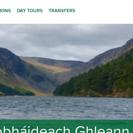
TIONS
DAY TOURS
TRANSFERS
íobháideach Ghleann