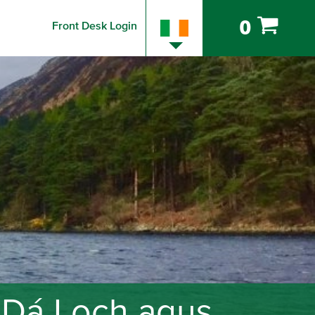
0
Front Desk Login
 Dá Loch agus