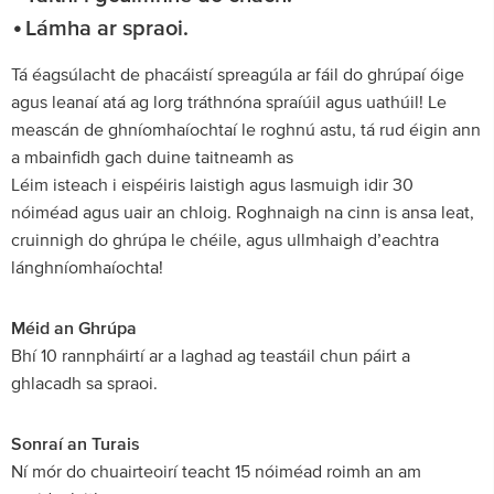
Lámha ar spraoi.
Tá éagsúlacht de phacáistí spreagúla ar fáil do ghrúpaí óige
agus leanaí atá ag lorg tráthnóna spraíúil agus uathúil! Le
meascán de ghníomhaíochtaí le roghnú astu, tá rud éigin ann
a mbainfidh gach duine taitneamh as
Léim isteach i eispéiris laistigh agus lasmuigh idir 30
nóiméad agus uair an chloig. Roghnaigh na cinn is ansa leat,
cruinnigh do ghrúpa le chéile, agus ullmhaigh d’eachtra
lánghníomhaíochta!
Méid an Ghrúpa
Bhí 10 rannpháirtí ar a laghad ag teastáil chun páirt a
ghlacadh sa spraoi.
Sonraí an Turais
Ní mór do chuairteoirí teacht 15 nóiméad roimh an am