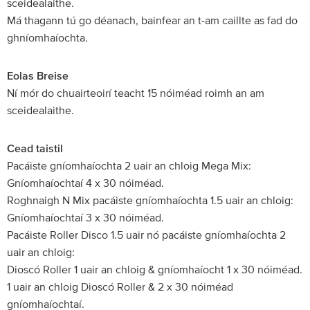
sceidealaithe.
Má thagann tú go déanach, bainfear an t-am caillte as fad do
ghníomhaíochta.
Eolas Breise
Ní mór do chuairteoirí teacht 15 nóiméad roimh an am
sceidealaithe.
Cead taistil
Pacáiste gníomhaíochta 2 uair an chloig Mega Mix:
Gníomhaíochtaí 4 x 30 nóiméad.
Roghnaigh N Mix pacáiste gníomhaíochta 1.5 uair an chloig:
Gníomhaíochtaí 3 x 30 nóiméad.
Pacáiste Roller Disco 1.5 uair nó pacáiste gníomhaíochta 2
uair an chloig:
Dioscó Roller 1 uair an chloig & gníomhaíocht 1 x 30 nóiméad.
1 uair an chloig Dioscó Roller & 2 x 30 nóiméad
gníomhaíochtaí.