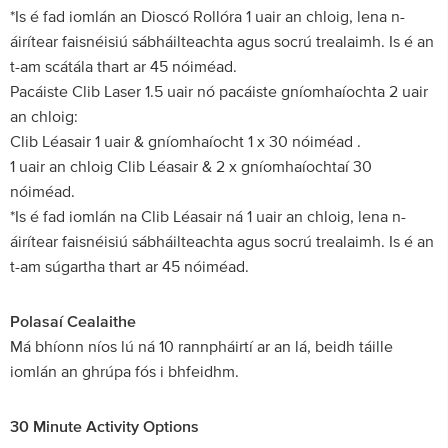
*Is é fad iomlán an Dioscó Rollóra 1 uair an chloig, lena n-
áirítear faisnéisiú sábháilteachta agus socrú trealaimh. Is é an
t-am scátála thart ar 45 nóiméad.
Pacáiste Clib Laser 1.5 uair nó pacáiste gníomhaíochta 2 uair
an chloig:
Clib Léasair 1 uair & gníomhaíocht 1 x 30 nóiméad .
1 uair an chloig Clib Léasair & 2 x gníomhaíochtaí 30
nóiméad.
*Is é fad iomlán na Clib Léasair ná 1 uair an chloig, lena n-
áirítear faisnéisiú sábháilteachta agus socrú trealaimh. Is é an
t-am súgartha thart ar 45 nóiméad.
Polasaí Cealaithe
Má bhíonn níos lú ná 10 rannpháirtí ar an lá, beidh táille
iomlán an ghrúpa fós i bhfeidhm.
30 Minute Activity Options