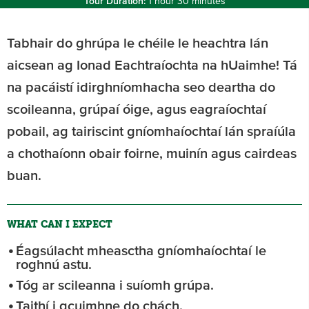
Tour Duration:
1 hour 30 minutes
Tabhair do ghrúpa le chéile le heachtra lán
aicsean ag Ionad Eachtraíochta na hUaimhe! Tá
na pacáistí idirghníomhacha seo deartha do
scoileanna, grúpaí óige, agus eagraíochtaí
pobail, ag tairiscint gníomhaíochtaí lán spraíúla
a chothaíonn obair foirne, muinín agus cairdeas
buan.
WHAT CAN I EXPECT
Éagsúlacht mheasctha gníomhaíochtaí le
roghnú astu.
Tóg ar scileanna i suíomh grúpa.
Taithí i gcuimhne do chách.