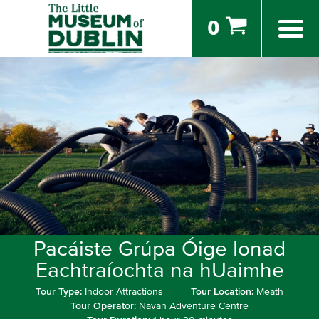
0
Pacáiste Grúpa Óige Ionad
Eachtraíochta na hUaimhe
Tour Type:
Indoor Attractions
Tour Location:
Meath
Tour Operator:
Navan Adventure Centre