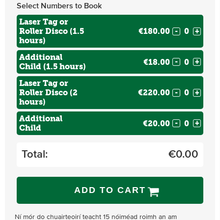
Select Numbers to Book
Laser Tag or
Roller Disco (1.5
€180.00
-
+
hours)
Additional
€18.00
-
+
Child (1.5 hours)
Laser Tag or
Roller Disco (2
€220.00
-
+
hours)
Additional
€20.00
-
+
Child
Total:
€
0.00
ADD TO CART
Ní mór do chuairteoirí teacht 15 nóiméad roimh an am