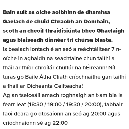
Bain sult as oíche aoibhinn de dhamhsa
Gaelach de chuid Chraobh an Domhain,
scoth an cheoil thraidisiúnta bheo Ghaelaigh
agus blaiseadh dinnéar trí chúrsa blasta.
Is bealach iontach é an seó a reáchtáiltear 7 n-
oíche in aghaidh na seachtaine chun taithí a
fháil ar fhíor-chroílár chultúr na hÉireann! Níl
turas go Baile Átha Cliath críochnaithe gan taithí
a fháil ar Oícheanta Ceilteacha!
Ag an tseiceáil amach roghnaigh an t-am bia is
fearr leat (18:30 / 19:00 / 19:30 / 20:00), tabhair
faoi deara go dtosaíonn an seó ag 20:00 agus
críochnaíonn sé ag 22:00