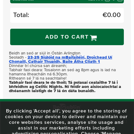
Total:
€
0.00
ADD TO CART
Beidh an seó ar siúl in Óstán Arlington
Seoladh -
23-25 Siúlóid na mBaitsiléirí, Droichead Uí
Chonaill, Cathair Thuaidh, Baile Átha Cliath 1
Dinnéar trí chúrsa san áireamh;
Tabhair faoi deara: Tosaíonn an seó ag 8pm agus is iad na
hamanna itheacháin ná 6.30pm.
Ritheann sé 7 lá na seachtaine!
Tabhair faoi deara le do thoil; Tá polasaí cealaithe 7 lá i
bhfeidhm ag Celitic Nights. Ní féidir aon aisíocaíochtaí a
dhéanamh laistigh de 7 lá ón dáta bunaidh.
By clicking 'Accept all', you agree to the storing of
cookies on your device to deliver and maintain our
59 O'Connell Street Upper, North City, Dublin 1, D01 RX04
Call:
+353 1
core websites services, analyse site usage and
703 3024
Email:
info@dodublin.ie
assist in our marketing efforts including
advertising personalisation. Choose 'Manage