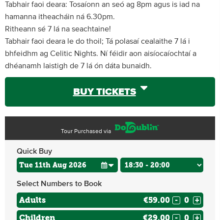
Tabhair faoi deara: Tosaíonn an seó ag 8pm agus is iad na
hamanna itheacháin ná 6.30pm.
Ritheann sé 7 lá na seachtaine!
Tabhair faoi deara le do thoil; Tá polasaí cealaithe 7 lá i
bhfeidhm ag Celitic Nights. Ní féidir aon aisíocaíochtaí a
dhéanamh laistigh de 7 lá ón dáta bunaidh.
BUY TICKETS
Tour Purchased via
Quick Buy
Select Numbers to Book
Adults
€59.00
-
+
Children
€29.00
-
+