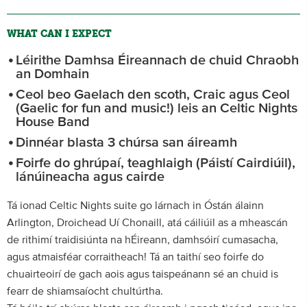
WHAT CAN I EXPECT
Léirithe Damhsa Éireannach de chuid Chraobh
an Domhain
Ceol beo Gaelach den scoth, Craic agus Ceol
(Gaelic for fun and music!) leis an Celtic Nights
House Band
Dinnéar blasta 3 chúrsa san áireamh
Foirfe do ghrúpaí, teaghlaigh (Páistí Cairdiúil),
lánúineacha agus cairde
Tá ionad Celtic Nights suite go lárnach in Óstán álainn
Arlington, Droichead Uí Chonaill, atá cáiliúil as a mheascán
de rithimí traidisiúnta na hÉireann, damhsóirí cumasacha,
agus atmaisféar corraitheach! Tá an taithí seo foirfe do
chuairteoirí de gach aois agus taispeánann sé an chuid is
fearr de shiamsaíocht chultúrtha.