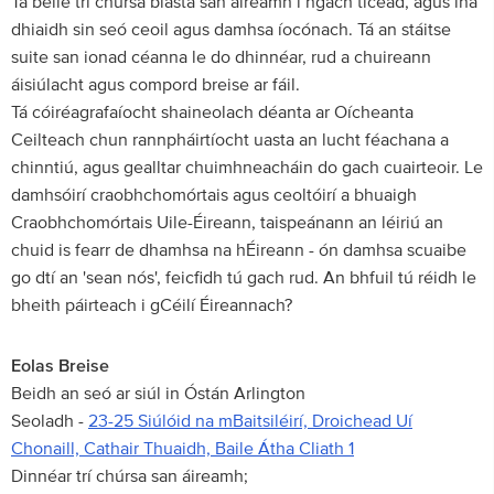
Tá béile trí chúrsa blasta san áireamh i ngach ticéad, agus ina
dhiaidh sin seó ceoil agus damhsa íocónach. Tá an stáitse
suite san ionad céanna le do dhinnéar, rud a chuireann
áisiúlacht agus compord breise ar fáil.
Tá cóiréagrafaíocht shaineolach déanta ar Oícheanta
Ceilteach chun rannpháirtíocht uasta an lucht féachana a
chinntiú, agus gealltar chuimhneacháin do gach cuairteoir. Le
damhsóirí craobhchomórtais agus ceoltóirí a bhuaigh
Craobhchomórtais Uile-Éireann, taispeánann an léiriú an
chuid is fearr de dhamhsa na hÉireann - ón damhsa scuaibe
go dtí an 'sean nós', feicfidh tú gach rud. An bhfuil tú réidh le
bheith páirteach i gCéilí Éireannach?
Eolas Breise
Beidh an seó ar siúl in Óstán Arlington
Seoladh -
23-25 Siúlóid na mBaitsiléirí, Droichead Uí
Chonaill, Cathair Thuaidh, Baile Átha Cliath 1
Dinnéar trí chúrsa san áireamh;