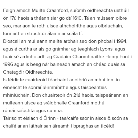
Faigh amach Muilte Craanford, suíomh oidhreachta uathúil
ón 17ú haois a théann siar go dtí 1610. Tá an músaem oibre
seo, mar aon le roth uisce athchóirithe agus oibriúcháin,
lonnaithe i struchtúr álainn ar scála tí.
D'oscail an muileann meilte arbhair seo don phobal i 1994,
agus é curtha ar ais go grámhar ag teaghlach Lyons, agus
fuair sé ardmholadh ag Gradaim Chaomhnaithe Henry Ford i
1996 agus is beag nár baineadh amach an chéad duais sa
Chatagóir Oidhreachta.
Is féidir le cuairteoirí féachaint ar oibriú an mhuilinn, in
éineacht le sonraí léirmhínithe agus taispeántais
mhíniúcháin. Don chuairteoir ón 21ú haois, taispeánann an
muileann uisce ag sráidbhaile Craanford mothú
rómánsaíochta agus cumha.
Tairiscint eisiach ó Éirinn - tae/caife saor in aisce & scón sa
chaifé ar an láthair san áireamh i bpraghas an ticéid!