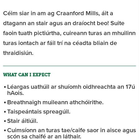
Céim siar in am ag Craanford Mills, áit a
dtagann an stair agus an draíocht beo! Suite
faoin tuath pictiúrtha, cuireann turas an mhuilinn
turas iontach ar fáil trí na céadta bliain de
thraidisiún.
WHAT CAN I EXPECT
Léargas uathúil ar shuíomh oidhreachta an 17ú
hAois.
Breathnaigh muileann athchóirithe.
Taispeántais spreagúil.
Stair áitiúil.
Cuimsíonn an turas tae/caife saor in aisce agus
scón sa chaifé ar an láthair.