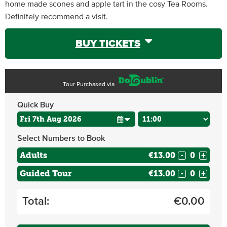
home made scones and apple tart in the cosy Tea Rooms.
Definitely recommend a visit.
BUY TICKETS
Tour Purchased via
Quick Buy
Select Numbers to Book
Adults
€13.00
-
+
Guided Tour
€13.00
-
+
Total:
€
0.00