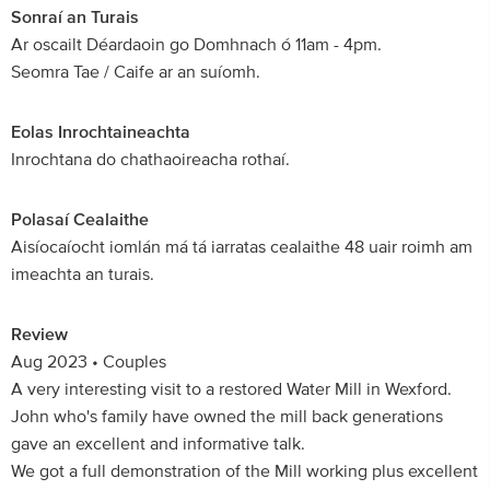
Sonraí an Turais
Ar oscailt Déardaoin go Domhnach ó 11am - 4pm.
Seomra Tae / Caife ar an suíomh.
Eolas Inrochtaineachta
Inrochtana do chathaoireacha rothaí.
Polasaí Cealaithe
Aisíocaíocht iomlán má tá iarratas cealaithe 48 uair roimh am
imeachta an turais.
Review
Aug 2023 • Couples
A very interesting visit to a restored Water Mill in Wexford.
John who's family have owned the mill back generations
gave an excellent and informative talk.
We got a full demonstration of the Mill working plus excellent