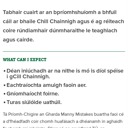
Tabhair cuairt ar an bpríomhshuíomh a bhfuil
cáil ar bhaile Chill Chainnigh agus é ag réiteach
coire rúndiamhair dúnmharaithe le teaghlach
agus cairde.
WHAT CAN I EXPECT
Déan iniúchadh ar na nithe is mó is díol spéise
i gCill Chainnigh.
Eachtraíochta amuigh faoin aer.
Gníomhaíocht foirne.
Turas siúlóide uathúil.
Tá Príomh-Chigire an Gharda Manny Mistakes buartha faoi cé
a d'fhéadfadh coir chomh huafásach a dhéanamh in aghaidh