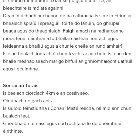
fir chomh mí-mhúinte. D'iarr sé go gcuirfimid TÚ, an
bleachtaire is mó atá againn!
Déan iniúchadh ar cheann de na cathracha is sine in Éirinn ar
bhealach spraíúil spreagúil, foirfe do lánúin, do ghrúpaí
beaga agus do theaghlaigh. Faigh amach na radharcanna
móra, lena n-áirítear a forbhallaí caisleáin iontach agus
leideanna a bhailiú agus a chur le chéile an rúndiamhair!
Is é an bealach iontach é chun teacht ar an chuid is fearr den
bhaile meánaoiseach mar go bhfuil an ghníomhaíocht uathúil
agus i gcuimhne.
Sonraí an Turais
Is bealach ciorclach 4km é an cosán seo.
Oiriúnach do gach aois.
Is siúlóid féinstiúrtha í Conairí Mistéireacha, nílimid ann chun
bualadh leat.
Gheobhaidh tú nasc agus cód rochtana le do dheimhniú
áirithinte.