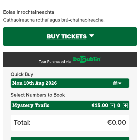
Eolas Inrochtaineachta
Cathaoireacha rothaí agus brú-chathaoireacha.
BUY TICKETS
Tour Purchased via
Quick Buy
Select Numbers to Book
Mystery Trails
€15.00
-
+
Total:
€
0.00