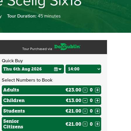
 Sceilg Six18
y
Tour Duration:
45 minutes
Tour Purchased via
Quick Buy
Select Numbers to Book
Adults
€23.00
-
+
Children
€13.00
-
+
Students
€21.00
-
+
Senior
€21.00
-
+
Citizens