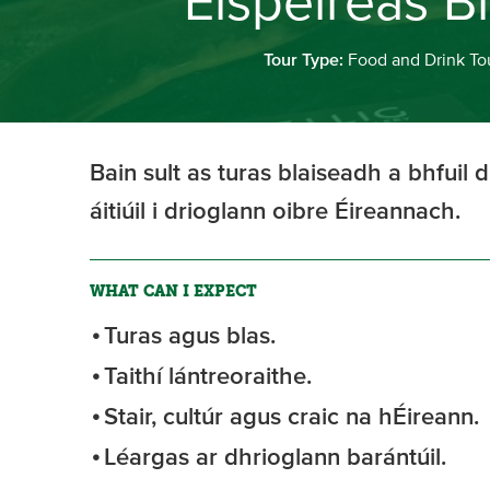
Eispéireas B
Tour Type:
Food and Drink To
Bain sult as turas blaiseadh a bhfuil 
áitiúil i drioglann oibre Éireannach.
WHAT CAN I EXPECT
Turas agus blas.
Taithí lántreoraithe.
Stair, cultúr agus craic na hÉireann.
Léargas ar dhrioglann barántúil.