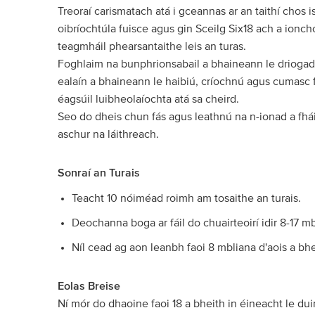
Treoraí carismatach atá i gceannas ar an taithí chos
oibríochtúla fuisce agus gin Sceilg Six18 ach a ioncho
teagmháil phearsantaithe leis an turas.
Foghlaim na bunphrionsabail a bhaineann le driogadh
ealaín a bhaineann le haibiú, críochnú agus cumasc 
éagsúil luibheolaíochta atá sa cheird.
Seo do dheis chun fás agus leathnú na n-ionad a fhái
aschur na láithreach.
Sonraí an Turais
Teacht 10 nóiméad roimh am tosaithe an turais.
Deochanna boga ar fáil do chuairteoirí idir 8-17 mb
Níl cead ag aon leanbh faoi 8 mbliana d'aois a bhe
Eolas Breise
Ní mór do dhaoine faoi 18 a bheith in éineacht le dui