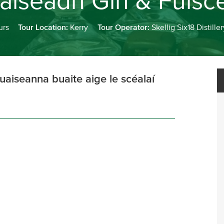
laiseadh Gin & Fuisce
urs
Tour Location:
Kerry
Tour Operator:
Skellig Six18 Distiller
duaiseanna buaite aige le scéalaí