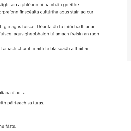
 istigh seo a phléann ní hamháin gnéithe
rpraíonn finscéalta cultúrtha agus stair, ag cur
 gin agus fuisce. Déanfaidh tú iniúchadh ar an
fuisce, agus gheobhaidh tú amach freisin an raon
l amach chomh maith le blaiseadh a fháil ar
liana d’aois.
ith páirteach sa turas.
ne fásta.