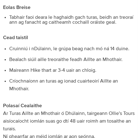
Eolas Breise
Tabhair faoi deara le haghaidh gach turas, beidh an treoraí
ann ag fanacht ag caitheamh cochaill oráiste geal.
Cead taistil
Cruinniú i nDúlainn, le grúpa beag nach mó ná 14 duine.
Bealach siúil aille treoraithe feadh Aillte an Mhothair.
Maireann Hike thart ar 3-4 uair an chloig.
Críochnaíonn an turas ag ionad cuairteoirí Aillte an
Mhothair.
Polasaí Cealaithe
Ar Turas Aillte an Mhothair ó Dhúlainn, tairgeann Ollie's Tours
aisíocaíocht iomlán suas go dtí 48 uair roimh am tosaithe an
turais.
Ní ghearrfar an méid iomlán ar aon seónna.