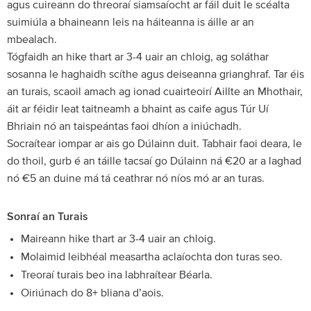
agus cuireann do threoraí siamsaíocht ar fáil duit le scéalta
suimiúla a bhaineann leis na háiteanna is áille ar an
mbealach.
Tógfaidh an hike thart ar 3-4 uair an chloig, ag soláthar
sosanna le haghaidh scíthe agus deiseanna grianghraf. Tar éis
an turais, scaoil amach ag ionad cuairteoirí Aillte an Mhothair,
áit ar féidir leat taitneamh a bhaint as caife agus Túr Uí
Bhriain nó an taispeántas faoi dhíon a iniúchadh.
Socraítear iompar ar ais go Dúlainn duit. Tabhair faoi deara, le
do thoil, gurb é an táille tacsaí go Dúlainn ná €20 ar a laghad
nó €5 an duine má tá ceathrar nó níos mó ar an turas.
Sonraí an Turais
Maireann hike thart ar 3-4 uair an chloig.
Molaimid leibhéal measartha aclaíochta don turas seo.
Treoraí turais beo ina labhraítear Béarla.
Oiriúnach do 8+ bliana d’aois.