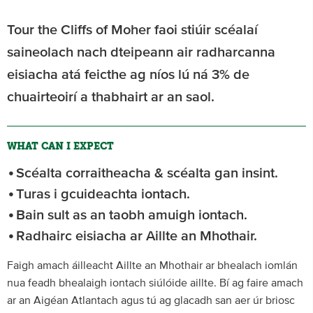
Tour the Cliffs of Moher faoi stiúir scéalaí
saineolach nach dteipeann air radharcanna
eisiacha atá feicthe ag níos lú ná 3% de
chuairteoirí a thabhairt ar an saol.
WHAT CAN I EXPECT
Scéalta corraitheacha & scéalta gan insint.
Turas i gcuideachta iontach.
Bain sult as an taobh amuigh iontach.
Radhairc eisiacha ar Aillte an Mhothair.
Faigh amach áilleacht Aillte an Mhothair ar bhealach iomlán
nua feadh bhealaigh iontach siúlóide aillte. Bí ag faire amach
ar an Aigéan Atlantach agus tú ag glacadh san aer úr briosc