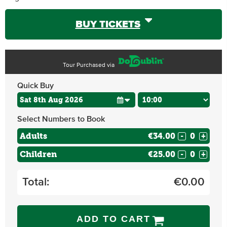
BUY TICKETS
Tour Purchased via
Quick Buy
Select Numbers to Book
Adults
€34.00
-
+
Children
€25.00
-
+
Total:
€
0.00
ADD TO CART