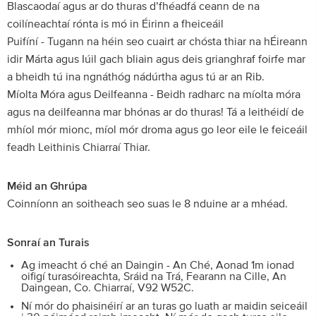
Blascaodaí agus ar do thuras d’fhéadfá ceann de na
coilíneachtaí rónta is mó in Éirinn a fheiceáil
Puifíní - Tugann na héin seo cuairt ar chósta thiar na hÉireann
idir Márta agus Iúil gach bliain agus deis grianghraf foirfe mar
a bheidh tú ina ngnáthóg nádúrtha agus tú ar an Rib.
Míolta Móra agus Deilfeanna - Beidh radharc na míolta móra
agus na deilfeanna mar bhónas ar do thuras! Tá a leithéidí de
mhíol mór mionc, míol mór droma agus go leor eile le feiceáil
feadh Leithinis Chiarraí Thiar.
Méid an Ghrúpa
Coinníonn an soitheach seo suas le 8 nduine ar a mhéad.
Sonraí an Turais
Ag imeacht ó ché an Daingin - An Ché, Aonad 1m ionad
oifigí turasóireachta, Sráid na Trá, Fearann na Cille, An
Daingean, Co. Chiarraí, V92 W52C.
Ní mór do phaisinéirí ar an turas go luath ar maidin seiceáil