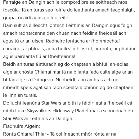
Farraige an Daingin ach le compord breise soitheach níos
foscúla. Tá an turas seo foirfe do laethanta amach teaghlaigh,
grúpa, ócáidí agus go leor eile.
Bain sult as áilleacht iontach Leithinis an Daingin agus faigh
amach radharcanna den chuan nach féidir a fheiceáil ach
agus tú ar an uisce. Radhairc iontacha ar fhoirmíochtaí
carraige, ar phluais, ar na hoileáin blasket, ar rónta, ar phuifíní
agus uaireanta fiú ar Dheilfeanna!
Beidh an turas á stiúradh ag do chaptaen a bhfuil an-eolas
aige ar chósta Chiarraí mar tá na blianta fada caite aige ar an
bhfarraige sa Daingean. Ní bheidh aon amhras ach go
mbeidh spéis agat san raon scéalta a bhíonn ag do chaptaen
le linn an turais.
Do lucht leanúna Star Wars ar bith is féidir leat a fheiceáil cá
raibh Luke Skywalkers Hideaway Planet mar a scannánaíodh
Star Wars ar Leithinis an Daingin.
Fiadhúlra Aigéin:
Rónta Chiarraí Thiar - Tá coilíneacht mhór rónta ar na