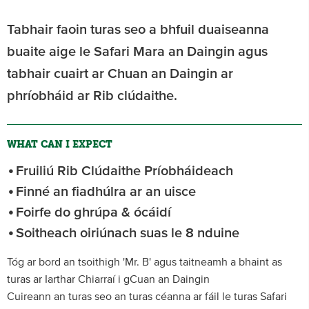
Tabhair faoin turas seo a bhfuil duaiseanna
buaite aige le Safari Mara an Daingin agus
tabhair cuairt ar Chuan an Daingin ar
phríobháid ar Rib clúdaithe.
WHAT CAN I EXPECT
Fruiliú Rib Clúdaithe Príobháideach
Finné an fiadhúlra ar an uisce
Foirfe do ghrúpa & ócáidí
Soitheach oiriúnach suas le 8 nduine
Tóg ar bord an tsoithigh 'Mr. B' agus taitneamh a bhaint as
turas ar Iarthar Chiarraí i gCuan an Daingin
Cuireann an turas seo an turas céanna ar fáil le turas Safari