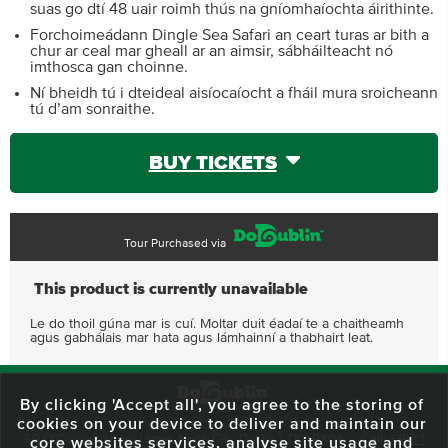
suas go dtí 48 uair roimh thús na gníomhaíochta áirithinte.
Forchoimeádann Dingle Sea Safari an ceart turas ar bith a
chur ar ceal mar gheall ar an aimsir, sábháilteacht nó
imthosca gan choinne.
Ní bheidh tú i dteideal aisíocaíocht a fháil mura sroicheann
tú d’am sonraithe.
BUY TICKETS
Tour Purchased via
This product is currently unavailable
Le do thoil gúna mar is cuí. Moltar duit éadaí te a chaitheamh
agus gabhálais mar hata agus lámhainní a thabhairt leat.
By clicking 'Accept all', you agree to the storing of
cookies on your device to deliver and maintain our
59 O'Connell Street Upper, North City, Dublin 1, D01 RX04
Call:
+353 1
core websites services, analyse site usage and