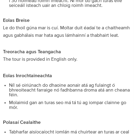
i 30 nóiméad roimh imeacht. Ní mór do gach turas eile
seiceáil isteach uair an chloig roimh imeacht.
Eolas Breise
Le do thoil gúna mar is cuí. Moltar duit éadaí te a chaitheamh
agus gabhálais mar hata agus lámhainní a thabhairt leat.
Treoracha agus Teangacha
The tour is provided in English only.
Eolas Inrochtaineachta
Níl sé oiriúnach do dhaoine aonair atá ag fulaingt ó
bhreoiteacht farraige nó fadhbanna droma atá ann cheana
féin.
Molaimid gan an turas seo má tá tú ag iompar clainne go
mór.
Polasaí Cealaithe
Tabharfar aisíocaíocht iomlán má chuirtear an turas ar ceal