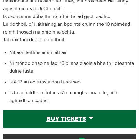
tsráidbhaile ar Chosán Clár Liffey, idir droichead Ha'Penny
agus droichead Uí Chonaill.
Is cadhcanna dúbailte nó trífhillte iad gach cadhc.
Le do thoil, bí i láthair ag an bpointe cruinnithe 10 nóiméad
roimh thosach na gníomhaíochta.
Tabhair faoi deara le do thoil:
Níl aon leithris ar an láthair
Ní mór do dhaoine faoi 16 bliana d'aois a bheith i dteannta
duine fásta
Is é 12 an aois íosta don turas seo
Is in aghaidh an duine atá na praghsanna uile, ní in
aghaidh an cadhc.
BUY TICKETS