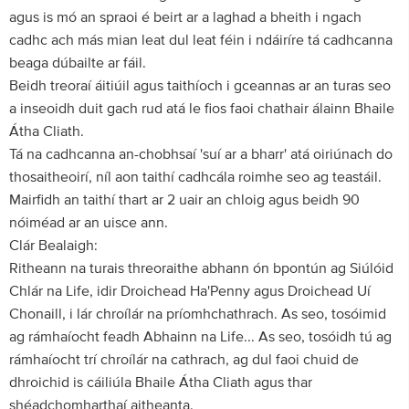
agus is mó an spraoi é beirt ar a laghad a bheith i ngach
cadhc ach más mian leat dul leat féin i ndáiríre tá cadhcanna
beaga dúbailte ar fáil.
Beidh treoraí áitiúil agus taithíoch i gceannas ar an turas seo
a inseoidh duit gach rud atá le fios faoi chathair álainn Bhaile
Átha Cliath.
Tá na cadhcanna an-chobhsaí 'suí ar a bharr' atá oiriúnach do
thosaitheoirí, níl aon taithí cadhcála roimhe seo ag teastáil.
Mairfidh an taithí thart ar 2 uair an chloig agus beidh 90
nóiméad ar an uisce ann.
Clár Bealaigh:
Ritheann na turais threoraithe abhann ón bpontún ag Siúlóid
Chlár na Life, idir Droichead Ha'Penny agus Droichead Uí
Chonaill, i lár chroílár na príomhchathrach. As seo, tosóimid
ag rámhaíocht feadh Abhainn na Life... As seo, tosóidh tú ag
rámhaíocht trí chroílár na cathrach, ag dul faoi chuid de
dhroichid is cáiliúla Bhaile Átha Cliath agus thar
shéadchomharthaí aitheanta.