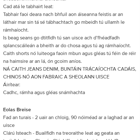
Cad atá le tabhairt leat:
Tabhair faoi deara nach bhfuil aon áiseanna feistis ar an
láthair mar sin tá sé tábhachtach go mbeidh tú ullamh le
rámhaíocht.
Is beag seans go dtitfidh tú san uisce ach d’fhéadfadh
splancscáileán a bheith ar do chosa agus tú ag rámhaíocht.
Caith shorts nó luiteoga faoin mbun agus gléas tú féin de réir
na haimsire ar an lá, ón gcoim aníos.
NÁ CAITH JEANS DENIM, BUNTÁIN TRÁCAÍOCHTA CADÁIS,
CHINOS NÓ AON FABRAIC A SHEOLANN UISCE
Áirítear:
Cadhc, rámha agus gléas snámhachta
Eolas Breise
Fad an turais - 2 uair an chloig, 90 nóiméad ar a laghad ar an
uisce
Clárú Isteach - Buailfidh na treoraithe leat ag geata an