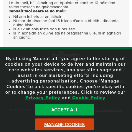
Le do thoil, bí i láthair ag an bpointe cruinnithe 10 nóiméad
roimh thosach na gníomhaíochta.
Tabhair faoi deara le do thoil:
Níl aon leithris ar an láthair
Ní mór do dhaoine faoi 16 bliana d'aois a bheith i dteannta
duine fásta
Is é 12 an aois íosta don turas seo
Is in aghaidh an duine atá na praghsanna uile, ní in aghaidh
an cadhc.
By clicking 'Accept all', you agree to the storing of
cookies on your device to deliver and maintain our
59 O'Connell Street Upper, North City, Dublin 1, D01 RX04
Call:
+353 1
core websites services, analyse site usage and
703 3024
Email:
info@dodublin.ie
assist in our marketing efforts including
advertising personalisation. Choose 'Manage
We've been entertaining visitors to our town since 1988. We're part of the
Cookies' to pick specific cookies you're okay with
fabric of Dublin City and we take great pride in delivering a real and
or to change your preferences. Click to review our
authentic tour experience to all of our visitors, one steeped in history but
Privacy Policy
and
Cookie Policy
one that also celebrates the city as she evolves.
ACCEPT ALL
© 2013 - 2026 DoDublin. All Rights Reserved.
Privacy Policy
|
Terms & Conditions
Front Desk Login
MANAGE COOKIES