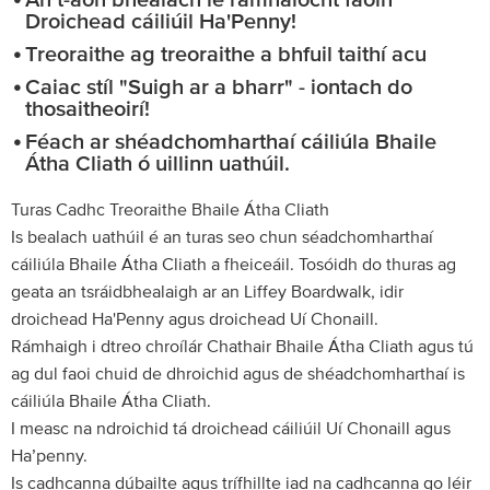
An t-aon bhealach le rámhaíocht faoin
Droichead cáiliúil Ha'Penny!
Treoraithe ag treoraithe a bhfuil taithí acu
Caiac stíl "Suigh ar a bharr" - iontach do
thosaitheoirí!
Féach ar shéadchomharthaí cáiliúla Bhaile
Átha Cliath ó uillinn uathúil.
Turas Cadhc Treoraithe Bhaile Átha Cliath
Is bealach uathúil é an turas seo chun séadchomharthaí
cáiliúla Bhaile Átha Cliath a fheiceáil. Tosóidh do thuras ag
geata an tsráidbhealaigh ar an Liffey Boardwalk, idir
droichead Ha'Penny agus droichead Uí Chonaill.
Rámhaigh i dtreo chroílár Chathair Bhaile Átha Cliath agus tú
ag dul faoi chuid de dhroichid agus de shéadchomharthaí is
cáiliúla Bhaile Átha Cliath.
I measc na ndroichid tá droichead cáiliúil Uí Chonaill agus
Ha’penny.
Is cadhcanna dúbailte agus trífhillte iad na cadhcanna go léir