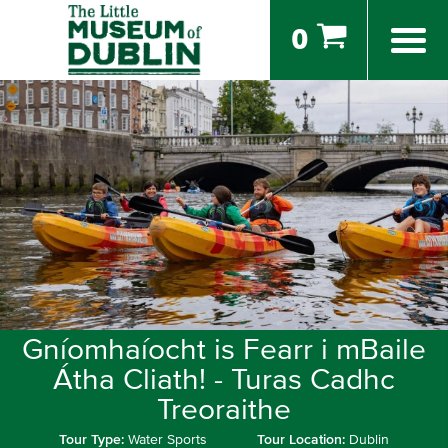
0
Gníomhaíocht is Fearr i mBaile
Átha Cliath! - Turas Cadhc
Treoraithe
Tour Type:
Water Sports
Tour Location:
Dublin