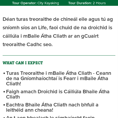
Tour Operator:
City Kayaking
Tour Duration:
2 Hours
Déan turas treoraithe de chineál eile agus tú ag
sníomh síos an Life, faoi chuid de na droichid is
cáiliúla i mBaile Átha Cliath ar an gCuairt
treoraithe Cadhc seo.
WHAT CAN I EXPECT
Turas Treoraithe i mBaile Átha Cliath - Ceann
de na Gníomhaíochtaí is Fearr i mBaile Átha
Cliath!
Faigh amach Droichid is Cáiliúla Bhaile Átha
Cliath
Eachtra Bhaile Átha Cliath nach bhfuil a
leithéid ann cheana!