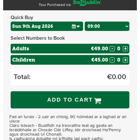
Tour Purchased via
Quick Buy
Select Numbers to Book
Adults
€49.00
-
+
Children
€45.00
-
+
Total:
€
0.00
ADD TO CART
Fad an turais - 2 uair an chloig, 90 nóiméad ar a laghad ar an
uisce
Clárú Isteach - Buailfidh na treoraithe leat ag geata an
tsráidbhaile ar Chosán Clár Liffey, idir droichead Ha'Penny
agus droichead Uí Chonaill.
Is cadhcanna dúbailte nó trífhillte iad gach cadhc.