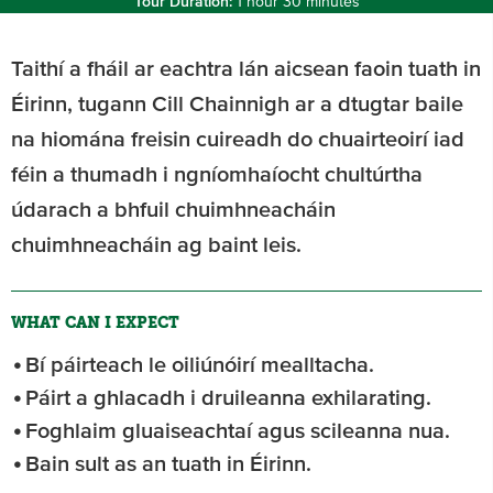
Tour Duration:
1 hour 30 minutes
Taithí a fháil ar eachtra lán aicsean faoin tuath in
Éirinn, tugann Cill Chainnigh ar a dtugtar baile
na hiomána freisin cuireadh do chuairteoirí iad
féin a thumadh i ngníomhaíocht chultúrtha
údarach a bhfuil chuimhneacháin
chuimhneacháin ag baint leis.
WHAT CAN I EXPECT
Bí páirteach le oiliúnóirí mealltacha.
Páirt a ghlacadh i druileanna exhilarating.
Foghlaim gluaiseachtaí agus scileanna nua.
Bain sult as an tuath in Éirinn.