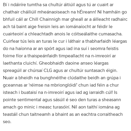
Bí i ndáiríre tumtha sa chultúr áitiúil agus tú ar cuairt ar
chathair cháiliúil mheánaoiseach na hÉireann! Ní hamháin go
bhfuil cáil ar Chill Chainnigh mar gheall ar a áilleacht radhairc
ach tá baint aige freisin leis an iománaíocht ar féidir le
cuairteoirí a chleachtadh anois le cóitseálaithe cumasacha.
Cuirfear tús leis an turas le cur i láthair a thabharfaidh léargas
do na haíonna ar an spórt agus iad ina suí i seomra feistis
foirne fíor a thaispeánfaidh timpeallacht na n-imreoirí ar
laethanta cluichí. Gheobhaidh daoine anseo léargas
spreagúil ar chúrsaí CLG agus ar chultúr suntasach éigin.
Nuair a bheidh na bunghnéithe clúdaithe beidh an grúpa i
gceannas ar 'réimse na mbrionglóidí' chun iad féin a chur
isteach i buataisí na n-imreoirí agus iad ag iarraidh cúl! Is
pointe sentimental agus sásúil é seo den turas a sheasann
amach go minic i measc turasóirí. Níl aon taithí iomána ag
teastáil chun taitneamh a bhaint as an eachtra corraitheach
seo.