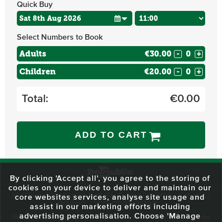
Quick Buy
Select Numbers to Book
Adults
€30.00
-
+
Children
€20.00
-
+
Total:
€
0.00
ADD TO CART
By clicking 'Accept all', you agree to the storing of
cookies on your device to deliver and maintain our
59 O'Connell Street Upper, North City, Dublin 1, D01 RX04
Call:
+353 1
core websites services, analyse site usage and
703 3024
Email:
info@dodublin.ie
assist in our marketing efforts including
advertising personalisation. Choose 'Manage
We've been entertaining visitors to our town since 1988. We're part of the