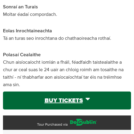
Sonraí an Turais
Moltar éadaí compordach.
Eolas Inrochtaineachta
Tá an turas seo inrochtana do chathaoireacha rothaí.
Polasaí Cealaithe
Chun aisíocaíocht iomlán a fháil, féadfaidh taistealaithe a
chur ar ceal suas le 24 uair an chloig roimh am tosaithe na
taithí - ní thabharfar aon aisíocaíochtaí tar éis na tréimhse
ama sin.
BUY TICKETS
Tour Purchased via