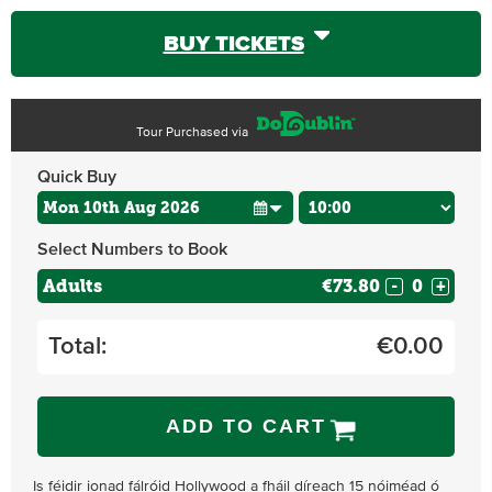
BUY TICKETS
Tour Purchased via
Quick Buy
Select Numbers to Book
Adults
€73.80
-
+
Total:
€
0.00
ADD TO CART
Is féidir ionad fálróid Hollywood a fháil díreach 15 nóiméad ó