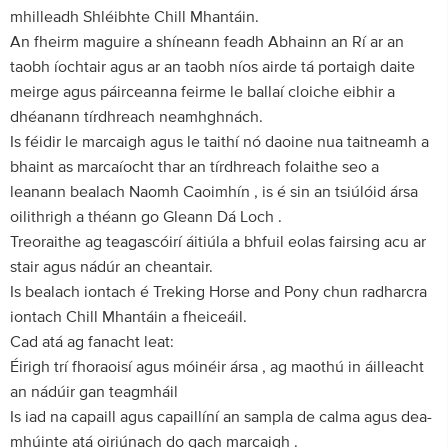
mhilleadh Shléibhte Chill Mhantáin.
An fheirm maguire a shíneann feadh Abhainn an Rí ar an
taobh íochtair agus ar an taobh níos airde tá portaigh daite
meirge agus páirceanna feirme le ballaí cloiche eibhir a
dhéanann tírdhreach neamhghnách.
Is féidir le marcaigh agus le taithí nó daoine nua taitneamh a
bhaint as marcaíocht thar an tírdhreach folaithe seo a
leanann bealach Naomh Caoimhín , is é sin an tsiúlóid ársa
oilithrigh a théann go Gleann Dá Loch .
Treoraithe ag teagascóirí áitiúla a bhfuil eolas fairsing acu ar
stair agus nádúr an cheantair.
Is bealach iontach é Treking Horse and Pony chun radharcra
iontach Chill Mhantáin a fheiceáil.
Cad atá ag fanacht leat:
Éirigh trí fhoraoisí agus móinéir ársa , ag maothú in áilleacht
an nádúir gan teagmháil
Is iad na capaill agus capaillíní an sampla de calma agus dea-
mhúinte atá oiriúnach do gach marcaigh .