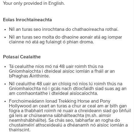
Your only provided in English.
Eolas Inrochtaineachta
Níl an turas seo inrochtana do chathaoireacha rothaí.
Níl an turas seo molta do dhaoine aonair atá ag iompar
clainne nó atá ag fulaingt ó phian droma.
Polasaí Cealaithe
Tá cealuithe níos mó ná 48 uair roimh thús na
Gníomhaíochta i dteideal aisíoc iomlán a fháil ar an
bPraghas Áirithinte.
Níl cealuithe 48 uair an chloig nó níos lú roimh thús na
Gníomhaíochta nó i gcás nach dtiocfaidh siad suas ag an
am comhaontaithe i dteideal aisíocaíochta.
Forchoimeádann Ionad Trekking Horse and Pony
Hollywood an ceart an turas a chur ar ceal am ar bith gan
fógra a thabhairt roimh ré nuair a chreideann siad go bhfuil
gá leis ar chúiseanna sábháilteachta (m.sh. aimsir
neamhshábháilte). Sa chás seo, tabharfar an rogha do
chustaiméirí athsceidealú a dhéanamh nó aisíoc iomlán a
thairiscint.