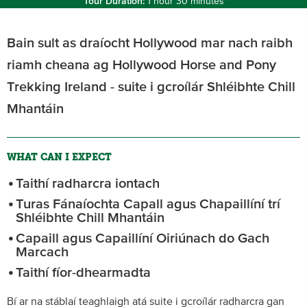
Tour Duration:
1 hour 30 minutes
Bain sult as draíocht Hollywood mar nach raibh
riamh cheana ag Hollywood Horse and Pony
Trekking Ireland - suite i gcroílár Shléibhte Chill
Mhantáin
WHAT CAN I EXPECT
Taithí radharcra iontach
Turas Fánaíochta Capall agus Chapaillíní trí
Shléibhte Chill Mhantáin
Capaill agus Capaillíní Oiriúnach do Gach
Marcach
Taithí fíor-dhearmadta
Bí ar na stáblaí teaghlaigh atá suite i gcroílár radharcra gan