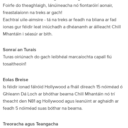
Foirfe do theaghlaigh, lánúineacha nó fiontaróirí aonair,
freastalaíonn na treks ar gach!
Eachtraí uile-aimsire - tá na treks ar feadh na bliana ar fad
ionas gur féidir leat iniúchadh a dhéanamh ar áilleacht Chill
Mhantáin i séasúr ar bith.
Sonraí an Turais
Turas oiriúnach do gach leibhéal marcaíochta capall fiú
tosaitheoirí!
Eolas Breise
Is féidir ionad fálróid Hollywood a fháil díreach 15 nóiméad ó
Ghleann Dá Loch ar bhóthar bearna Chill Mhantáin nó trí
theacht den N81 ag Hollywood agus leanúint ar aghaidh ar
feadh 5 nóiméad suas bóthar na bearna.
Treoracha agus Teangacha