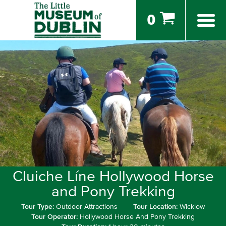
0
Cluiche Líne Hollywood Horse
and Pony Trekking
Tour Type:
Outdoor Attractions
Tour Location:
Wicklow
Tour Operator:
Hollywood Horse And Pony Trekking