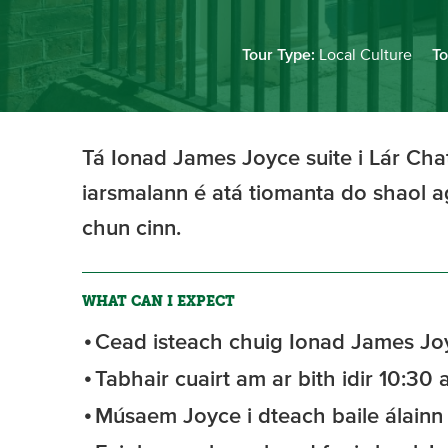
Tour Type:
Local Culture
To
Tá Ionad James Joyce suite i Lár Chat
iarsmalann é atá tiomanta do shaol ag
chun cinn.
WHAT CAN I EXPECT
Cead isteach chuig Ionad James Jo
Tabhair cuairt am ar bith idir 10:30
Músaem Joyce i dteach baile álainn