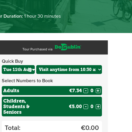
r Duration:
1 hour 30 minutes
Tour Purchased via
Quick Buy
Select Numbers to Book
Adults
€7.34
-
+
Children,
Students &
€5.00
-
+
Seniors
Total:
€
0.00