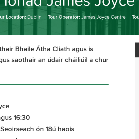
Ionad James Joyce
ur Location:
Dublin
Tour Operator:
James Joyce Centre
Tou
hair Bhaile Átha Cliath agus is
us saothair an údair cháiliúil a chur
yce
 agus 16:30
 Seoirseach ón 18ú haois