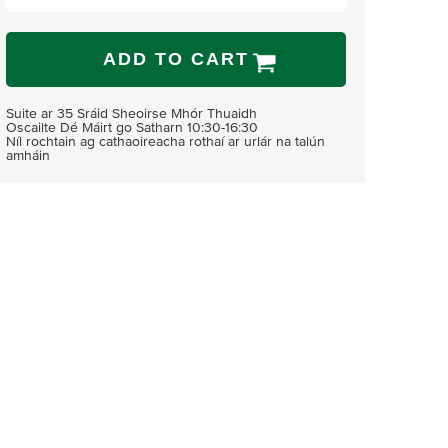
ADD TO CART
Suite ar 35 Sráid Sheoirse Mhór Thuaidh
Oscailte Dé Máirt go Satharn 10:30-16:30
Níl rochtain ag cathaoireacha rothaí ar urlár na talún
amháin