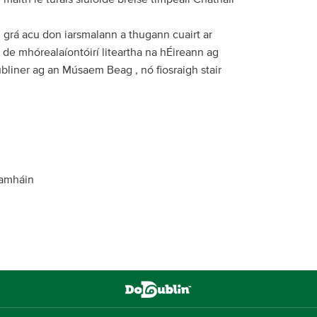
 grá acu don iarsmalann a thugann cuairt ar
 de mhórealaíontóirí liteartha na hÉireann ag
ubliner ag an Músaem Beag , nó fiosraigh stair
n amháin