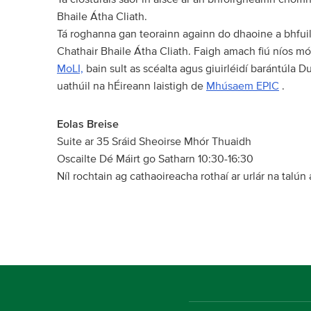
Bhaile Átha Cliath.
Tá roghanna gan teorainn againn do dhaoine a bhfuil
Chathair Bhaile Átha Cliath. Faigh amach fiú níos mó
MoLI,
bain sult as scéalta agus giuirléidí barántúla D
uathúil na hÉireann laistigh de
Mhúsaem EPIC
.
Eolas Breise
Suite ar 35 Sráid Sheoirse Mhór Thuaidh
Oscailte Dé Máirt go Satharn 10:30-16:30
Níl rochtain ag cathaoireacha rothaí ar urlár na talú