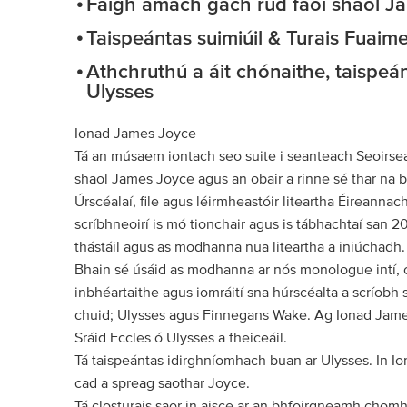
Faigh amach gach rud faoi shaol J
Taispeántas suimiúil & Turais Fuaim
Athchruthú a áit chónaithe, taispeá
Ulysses
Ionad James Joyce
Tá an músaem iontach seo suite i seanteach Seoirseac
shaol James Joyce agus an obair a rinne sé thar na bl
Úrscéalaí, file agus léirmheastóir liteartha Éireanna
scríbhneoirí is mó tionchair agus is tábhachtaí san 20
thástáil agus as modhanna nua liteartha a iniúchadh.
Bhain sé úsáid as modhanna ar nós monologue intí, 
inbhéartaithe agus iomráití sna húrscéalta a scríobh s
chuid; Ulysses agus Finnegans Wake. Ag Ionad James J
Sráid Eccles ó Ulysses a fheiceáil.
Tá taispeántas idirghníomhach buan ar Ulysses. In I
cad a spreag saothar Joyce.
Tá closturais saor in aisce ar an bhfoirgneamh chomh 