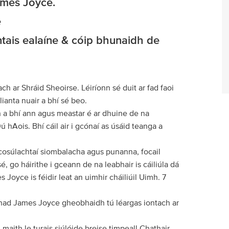
ames Joyce.
e
ntais ealaíne & cóip bhunaidh de
h ar Shráid Sheoirse. Léiríonn sé duit ar fad faoi
ianta nuair a bhí sé beo.
ch a bhí ann agus meastar é ar dhuine de na
ú hAois. Bhí cáil air i gcónaí as úsáid teanga a
cosúlachtaí siombalacha agus punanna, focail
é, go háirithe i gceann de na leabhair is cáiliúla dá
oyce is féidir leat an uimhir cháiliúil Uimh. 7
onad James Joyce gheobhaidh tú léargas iontach ar
maith le turais siúlóide breise timpeall Chathair