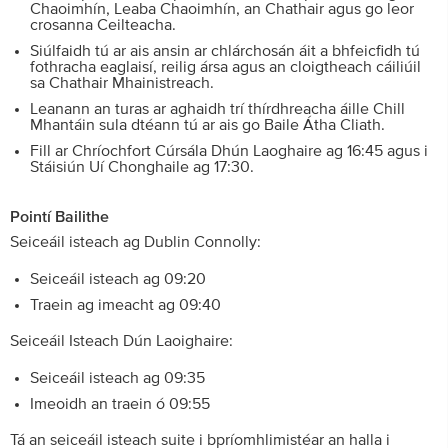
Chaoimhín, Leaba Chaoimhín, an Chathair agus go leor
crosanna Ceilteacha.
Siúlfaidh tú ar ais ansin ar chlárchosán áit a bhfeicfidh tú
fothracha eaglaisí, reilig ársa agus an cloigtheach cáiliúil
sa Chathair Mhainistreach.
Leanann an turas ar aghaidh trí thírdhreacha áille Chill
Mhantáin sula dtéann tú ar ais go Baile Átha Cliath.
Fill ar Chríochfort Cúrsála Dhún Laoghaire ag 16:45 agus i
Stáisiún Uí Chonghaile ag 17:30.
Pointí Bailithe
Seiceáil isteach ag Dublin Connolly:
Seiceáil isteach ag 09:20
Traein ag imeacht ag 09:40
Seiceáil Isteach Dún Laoighaire:
Seiceáil isteach ag 09:35
Imeoidh an traein ó 09:55
Tá an seiceáil isteach suite i bpríomhlimistéar an halla i