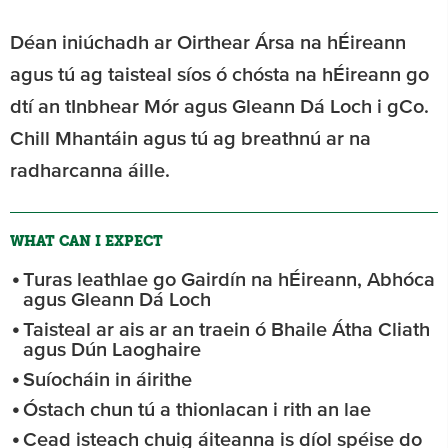
Déan iniúchadh ar Oirthear Ársa na hÉireann
agus tú ag taisteal síos ó chósta na hÉireann go
dtí an tInbhear Mór agus Gleann Dá Loch i gCo.
Chill Mhantáin agus tú ag breathnú ar na
radharcanna áille.
WHAT CAN I EXPECT
Turas leathlae go Gairdín na hÉireann, Abhóca
agus Gleann Dá Loch
Taisteal ar ais ar an traein ó Bhaile Átha Cliath
agus Dún Laoghaire
Suíocháin in áirithe
Óstach chun tú a thionlacan i rith an lae
Cead isteach chuig áiteanna is díol spéise do