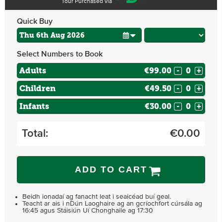
Tour Purchased via
Quick Buy
Select Numbers to Book
Adults
€99.00
-
+
Children
€49.50
-
+
Infants
€30.00
-
+
Total:
€
0.00
ADD TO CART
Beidh ionadaí ag fanacht leat i seaicéad buí geal.
Teacht ar ais i nDún Laoghaire ag an gcríochfort cúrsála ag
16:45 agus Stáisiún Uí Chonghaile ag 17:30