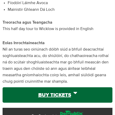
Fíodóirí Láimhe Avoca
Mainistir Ghleann Dá Loch
Treoracha agus Teangacha
This half day tour to Wicklow is provided in English
Eolas Inrochtaineachta
Níl an turas seo oiriúnach dóibh siúd a bhfuil deacrachtaí
soghluaisteachta acu, do shiúlóirí, do chathaoireacha rothaí
ná do scútair shoghluaisteachta mar go bhfuil meascán den
traein agus den chóiste só ann agus áirítear leibhéal
measartha gníomhaíochta coirp leis, amhail siúlóidí gearra
chuig pointí cruinnithe mar shampla.
BUY TICKETS