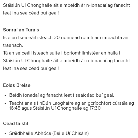
Stáisiún Uí Chonghaile áit a mbeidh ár n-ionadaí ag fanacht
leat ina seaicéad buí geal!
Sonraí an Turais
Is é an tseiceáil isteach 20 nóiméad roimh am imeachta an
traenach.
Tá an seiceáil isteach suite i bpríomhlimistéar an halla i
Stáisiún Uí Chonghaile áit a mbeidh ár n-ionadaí ag fanacht
leat ina seaicéad buí geal!
Eolas Breise
Beidh ionadaí ag fanacht leat i seaicéad buí geal.
Teacht ar ais i nDún Laoghaire ag an gcríochfort cúrsála ag
16:45 agus Stáisiún Uí Chonghaile ag 17:30
Cead taistil
Sráidbhaile Abhóca (Baile Uí Chisáin)