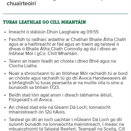
chuairteoirí
TURAS LEATHLAE GO CILL MHANTÁIN
Imeacht ó stáisiún Dhún Laoghaire ag 09:55
Feicfidh tú radharc ardaithe ar Chathair Bhaile Átha Cliath
agus ar a hailtireacht ar fad agus an traein ag taisteal ó
dheas ó Bhaile Átha Cliath Connolly ag dul i dtreo an
Inbhear Mór i gCo. Chill Mhantáin.
Téann an traein feadh an chósta i dtreo Bhré agus na
Clocha Liatha
Nuair a shroicheann tú an tInbhear Mór rachaidh tú ar bord
an chóiste agus rachaidh tú go dtí Avoca Handweavers áit
a bhfaighidh tú turas pearsanta ar na muilte olla is sine a
bunaíodh sa bhliain 1723.
Beidh stad lóin agat ansin i dteach tábhairne áitiúil,
Fitzgerald’s of Avoca.
An chéad stad eile ná Gleann Dá Loch; lonnaíocht
mhainistreach ón 12ú hAois.
Taisteal go dtí an loch uachtair i nGleann Dá Loch go dtí
suíomh bunaidh na lonnaíochta mainistreach, I measc na
mbuaicphointí tá Séipéal Reefert, Teampall na Sceilg, Cill