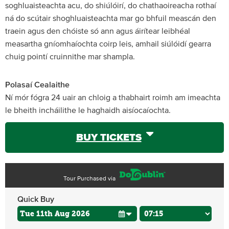
soghluaisteachta acu, do shiúlóirí, do chathaoireacha rothaí
ná do scútair shoghluaisteachta mar go bhfuil meascán den
traein agus den chóiste só ann agus áirítear leibhéal
measartha gníomhaíochta coirp leis, amhail siúlóidí gearra
chuig pointí cruinnithe mar shampla.
Polasaí Cealaithe
Ní mór fógra 24 uair an chloig a thabhairt roimh am imeachta
le bheith incháilithe le haghaidh aisíocaíochta.
BUY TICKETS
Tour Purchased via
Quick Buy