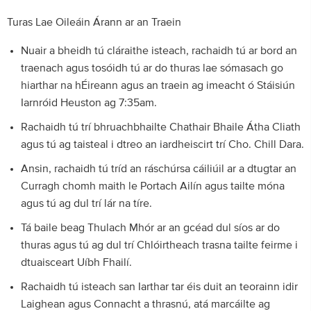
Turas Lae Oileáin Árann ar an Traein
Nuair a bheidh tú cláraithe isteach, rachaidh tú ar bord an
traenach agus tosóidh tú ar do thuras lae sómasach go
hiarthar na hÉireann agus an traein ag imeacht ó Stáisiún
Iarnróid Heuston ag 7:35am.
Rachaidh tú trí bhruachbhailte Chathair Bhaile Átha Cliath
agus tú ag taisteal i dtreo an iardheiscirt trí Cho. Chill Dara.
Ansin, rachaidh tú tríd an ráschúrsa cáiliúil ar a dtugtar an
Curragh chomh maith le Portach Ailín agus tailte móna
agus tú ag dul trí lár na tíre.
Tá baile beag Thulach Mhór ar an gcéad dul síos ar do
thuras agus tú ag dul trí Chlóirtheach trasna tailte feirme i
dtuaisceart Uíbh Fhailí.
Rachaidh tú isteach san Iarthar tar éis duit an teorainn idir
Laighean agus Connacht a thrasnú, atá marcáilte ag