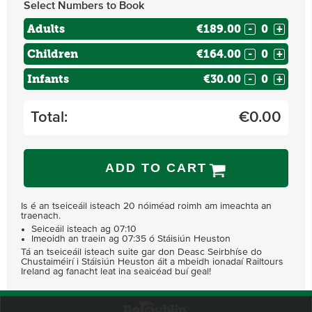
Select Numbers to Book
Adults
€189.00
-
+
Children
€164.00
-
+
Infants
€30.00
-
+
Total:
€
0.00
ADD TO CART
Is é an tseiceáil isteach 20 nóiméad roimh am imeachta an
traenach.
Seiceáil isteach ag 07:10
Imeoidh an traein ag 07:35 ó Stáisiún Heuston
Tá an tseiceáil isteach suite gar don Deasc Seirbhíse do
Chustaiméirí i Stáisiún Heuston áit a mbeidh ionadaí Railtours
Ireland ag fanacht leat ina seaicéad buí geal!