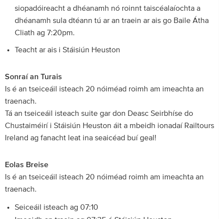
siopadóireacht a dhéanamh nó roinnt taiscéalaíochta a
dhéanamh sula dtéann tú ar an traein ar ais go Baile Átha
Cliath ag 7:20pm.
Teacht ar ais i Stáisiún Heuston
Sonraí an Turais
Is é an tseiceáil isteach 20 nóiméad roimh am imeachta an
traenach.
Tá an tseiceáil isteach suite gar don Deasc Seirbhíse do
Chustaiméirí i Stáisiún Heuston áit a mbeidh ionadaí Railtours
Ireland ag fanacht leat ina seaicéad buí geal!
Eolas Breise
Is é an tseiceáil isteach 20 nóiméad roimh am imeachta an
traenach.
Seiceáil isteach ag 07:10