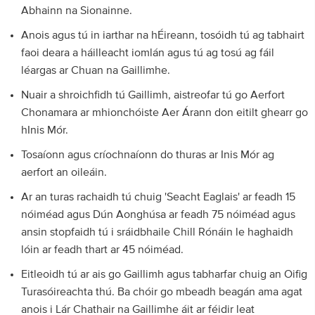
Abhainn na Sionainne.
Anois agus tú in iarthar na hÉireann, tosóidh tú ag tabhairt
faoi deara a háilleacht iomlán agus tú ag tosú ag fáil
léargas ar Chuan na Gaillimhe.
Nuair a shroichfidh tú Gaillimh, aistreofar tú go Aerfort
Chonamara ar mhionchóiste Aer Árann don eitilt ghearr go
hInis Mór.
Tosaíonn agus críochnaíonn do thuras ar Inis Mór ag
aerfort an oileáin.
Ar an turas rachaidh tú chuig 'Seacht Eaglais' ar feadh 15
nóiméad agus Dún Aonghúsa ar feadh 75 nóiméad agus
ansin stopfaidh tú i sráidbhaile Chill Rónáin le haghaidh
lóin ar feadh thart ar 45 nóiméad.
Eitleoidh tú ar ais go Gaillimh agus tabharfar chuig an Oifig
Turasóireachta thú. Ba chóir go mbeadh beagán ama agat
anois i Lár Chathair na Gaillimhe áit ar féidir leat