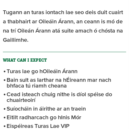
Tugann an turas iontach lae seo deis duit cuairt
a thabhairt ar Oileáin Árann, an ceann is mó de
na trí Oileán Árann atá suite amach ó chósta na
Gaillimhe.
WHAT CAN I EXPECT
Turas lae go hOileáin Árann
Bain sult as Iarthar na hÉireann mar nach
bhfaca tú riamh cheana
Cead isteach chuig nithe is díol spéise do
chuairteoirí
Suíocháin in áirithe ar an traein
Eitilt radharcach go hInis Mór
Eispéireas Turas Lae VIP