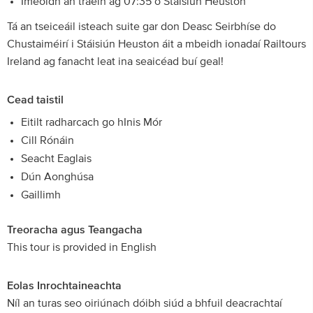
Imeoidh an traein ag 07:35 ó Stáisiún Heuston
Tá an tseiceáil isteach suite gar don Deasc Seirbhíse do
Chustaiméirí i Stáisiún Heuston áit a mbeidh ionadaí Railtours
Ireland ag fanacht leat ina seaicéad buí geal!
Cead taistil
Eitilt radharcach go hInis Mór
Cill Rónáin
Seacht Eaglais
Dún Aonghúsa
Gaillimh
Treoracha agus Teangacha
This tour is provided in English
Eolas Inrochtaineachta
Níl an turas seo oiriúnach dóibh siúd a bhfuil deacrachtaí