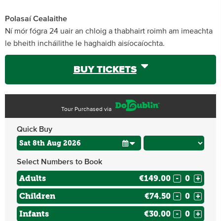
Polasaí Cealaithe
Ní mór fógra 24 uair an chloig a thabhairt roimh am imeachta
le bheith incháilithe le haghaidh aisíocaíochta.
BUY TICKETS
Tour Purchased via
Quick Buy
Select Numbers to Book
Adults
€149.00
-
+
Children
€74.50
-
+
Infants
€30.00
-
+