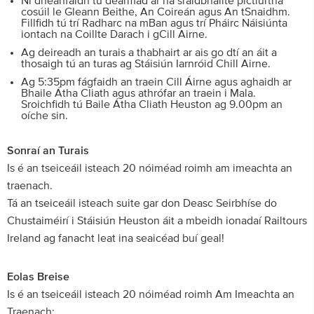
Ní dhéanfaidh tú dearmad ar na sráidbhailte pictiúrtha
cosúil le Gleann Beithe, An Coireán agus An tSnaidhm.
Fillfidh tú trí Radharc na mBan agus trí Pháirc Náisiúnta
iontach na Coillte Darach i gCill Airne.
Ag deireadh an turais a thabhairt ar ais go dtí an áit a
thosaigh tú an turas ag Stáisiún Iarnróid Chill Airne.
Ag 5:35pm fágfaidh an traein Cill Áirne agus aghaidh ar
Bhaile Átha Cliath agus athrófar an traein i Mala.
Sroichfidh tú Baile Átha Cliath Heuston ag 9.00pm an
oíche sin.
Sonraí an Turais
Is é an tseiceáil isteach 20 nóiméad roimh am imeachta an
traenach.
Tá an tseiceáil isteach suite gar don Deasc Seirbhíse do
Chustaiméirí i Stáisiún Heuston áit a mbeidh ionadaí Railtours
Ireland ag fanacht leat ina seaicéad buí geal!
Eolas Breise
Is é an tseiceáil isteach 20 nóiméad roimh Am Imeachta an
Traenach;