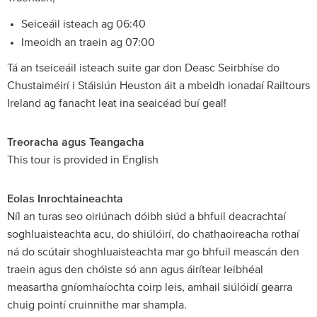
Seiceáil isteach ag 06:40
Imeoidh an traein ag 07:00
Tá an tseiceáil isteach suite gar don Deasc Seirbhíse do
Chustaiméirí i Stáisiún Heuston áit a mbeidh ionadaí Railtours
Ireland ag fanacht leat ina seaicéad buí geal!
Treoracha agus Teangacha
This tour is provided in English
Eolas Inrochtaineachta
Níl an turas seo oiriúnach dóibh siúd a bhfuil deacrachtaí
soghluaisteachta acu, do shiúlóirí, do chathaoireacha rothaí
ná do scútair shoghluaisteachta mar go bhfuil meascán den
traein agus den chóiste só ann agus áirítear leibhéal
measartha gníomhaíochta coirp leis, amhail siúlóidí gearra
chuig pointí cruinnithe mar shampla.