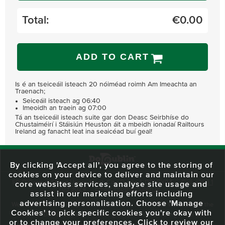
Total:
€
0.00
ADD TO CART
Is é an tseiceáil isteach 20 nóiméad roimh Am Imeachta an
Traenach;
Seiceáil isteach ag 06:40
Imeoidh an traein ag 07:00
Tá an tseiceáil isteach suite gar don Deasc Seirbhíse do
Chustaiméirí i Stáisiún Heuston áit a mbeidh ionadaí Railtours
Ireland ag fanacht leat ina seaicéad buí geal!
By clicking 'Accept all', you agree to the storing of
cookies on your device to deliver and maintain our
59 O'Connell Street Upper, North City, Dublin 1, D01 RX04
Call:
+353 1
core websites services, analyse site usage and
703 3024
Email:
info@dodublin.ie
assist in our marketing efforts including
advertising personalisation. Choose 'Manage
We've been entertaining visitors to our town since 1988. We're part of the
Cookies' to pick specific cookies you're okay with
fabric of Dublin City and we take great pride in delivering a real and
or to change your preferences. Click to review our
authentic tour experience to all of our visitors, one steeped in history but