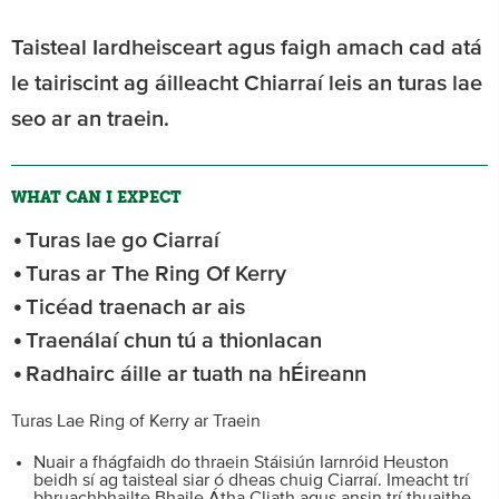
Taisteal Iardheisceart agus faigh amach cad atá
le tairiscint ag áilleacht Chiarraí leis an turas lae
seo ar an traein.
WHAT CAN I EXPECT
Turas lae go Ciarraí
Turas ar The Ring Of Kerry
Ticéad traenach ar ais
Traenálaí chun tú a thionlacan
Radhairc áille ar tuath na hÉireann
Turas Lae Ring of Kerry ar Traein
Nuair a fhágfaidh do thraein Stáisiún Iarnróid Heuston
beidh sí ag taisteal siar ó dheas chuig Ciarraí. Imeacht trí
bhruachbhailte Bhaile Átha Cliath agus ansin trí thuaithe