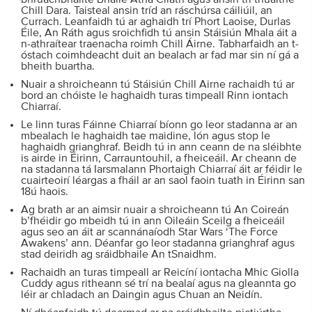
Chill Dara. Taisteal ansin tríd an ráschúrsa cáiliúil, an
Currach. Leanfaidh tú ar aghaidh trí Phort Laoise, Durlas
Éile, An Ráth agus sroichfidh tú ansin Stáisiún Mhala áit a
n-athraítear traenacha roimh Chill Áirne. Tabharfaidh an t-
óstach coimhdeacht duit an bealach ar fad mar sin ní gá a
bheith buartha.
Nuair a shroicheann tú Stáisiún Chill Airne rachaidh tú ar
bord an chóiste le haghaidh turas timpeall Rinn iontach
Chiarraí.
Le linn turas Fáinne Chiarraí bíonn go leor stadanna ar an
mbealach le haghaidh tae maidine, lón agus stop le
haghaidh grianghraf. Beidh tú in ann ceann de na sléibhte
is airde in Éirinn, Carrauntouhil, a fheiceáil. Ar cheann de
na stadanna tá Iarsmalann Phortaigh Chiarraí áit ar féidir le
cuairteoirí léargas a fháil ar an saol faoin tuath in Éirinn san
18ú haois.
Ag brath ar an aimsir nuair a shroicheann tú An Coireán
b’fhéidir go mbeidh tú in ann Oileáin Sceilg a fheiceáil
agus seo an áit ar scannánaíodh Star Wars ‘The Force
Awakens’ ann. Déanfar go leor stadanna grianghraf agus
stad deiridh ag sráidbhaile An tSnaidhm.
Rachaidh an turas timpeall ar Reicíní iontacha Mhic Giolla
Cuddy agus ritheann sé trí na bealaí agus na gleannta go
léir ar chladach an Daingin agus Chuan an Neidín.