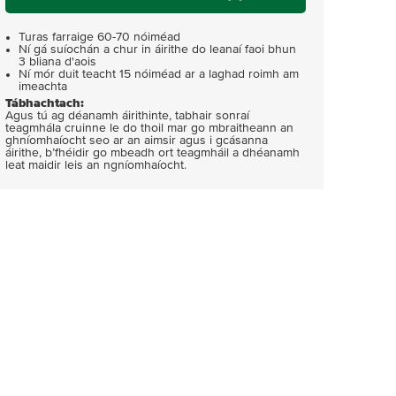
Turas farraige 60-70 nóiméad
Ní gá suíochán a chur in áirithe do leanaí faoi bhun
3 bliana d'aois
Ní mór duit teacht 15 nóiméad ar a laghad roimh am
imeachta
Tábhachtach:
Agus tú ag déanamh áirithinte, tabhair sonraí
teagmhála cruinne le do thoil mar go mbraitheann an
ghníomhaíocht seo ar an aimsir agus i gcásanna
áirithe, b’fhéidir go mbeadh ort teagmháil a dhéanamh
leat maidir leis an ngníomhaíocht.