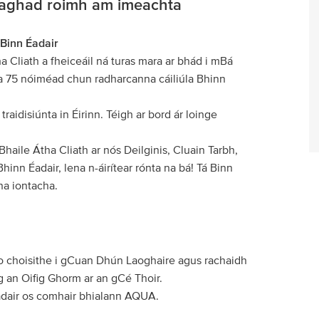
 laghad roimh am imeachta
Binn Éadair
ha Cliath a fheiceáil ná turas mara ar bhád i mBá
ara 75 nóiméad chun radharcanna cáiliúla Bhinn
raidisiúnta in Éirinn. Téigh ar bord ár loinge
 Bhaile Átha Cliath ar nós Deilginis, Cluain Tarbh,
inn Éadair, lena n-áirítear rónta na bá! Tá Binn
na iontacha.
do choisithe i gCuan Dhún Laoghaire agus rachaidh
ag an Oifig Ghorm ar an gCé Thoir.
adair os comhair bhialann AQUA.