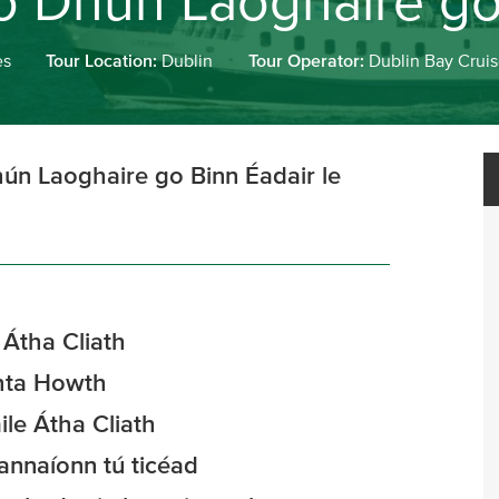
ó Dhún Laoghaire go
es
Tour Location:
Dublin
Tour Operator:
Dublin Bay Crui
hún Laoghaire go Binn Éadair le
 Átha Cliath
chta Howth
ile Átha Cliath
eannaíonn tú ticéad