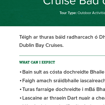
Cruise Bád 
Tour Type:
Outdoor Activiti
Téigh ar thuras báid radharcach ó D
Dublin Bay Cruises.
WHAT CAN I EXPECT
Bain sult as cósta dochreidte Bhaile
Faigh amach sráidbhaile iascairea
Turas farraige dochreidte i mBá Bha
Lascaine ar thraein Dart nuair a ch