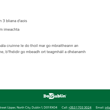
n 3 bliana d'aois
am imeachta
hála cruinne le do thoil mar go mbraitheann an
the, b’fhéidir go mbeadh ort teagmháil a dhéanamh
reet Upper, North City, Dublin 1, D01 RX04
Call:
+353 1 703 3024
Email:
inf