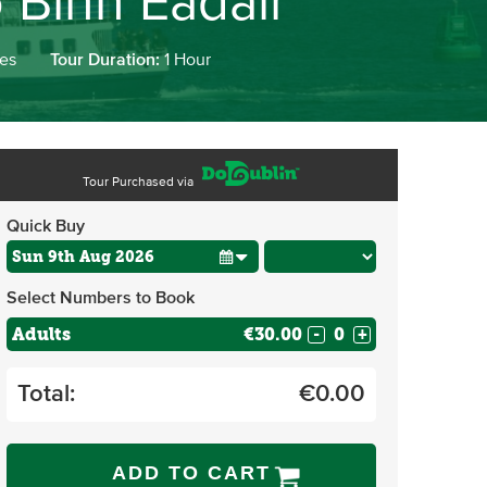
 Binn Éadair
ses
Tour Duration:
1 Hour
Tour Purchased via
Quick Buy
Select Numbers to Book
Adults
€30.00
-
+
Total:
€
0.00
ADD TO CART