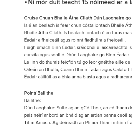
Ní mór duit teacht 15 nóiméad ar a
Cruise Chuan Bhaile Átha Cliath Dún Laoghaire go 
Is é an bealach is fearr chun cósta iontach Bhaile Át
Bhaile Átha Cliath. Is bealach iontach é an turas m
Éadair a fheiceáil agus roinnt fiadhúlra a fheiceáil.
Faigh amach Binn Éadair, sráidbhaile iascaireachta is t
cúrsála agus seoil ó Dhún Laoghaire go Binn Éadair.
Le linn do thurais feicfidh tú go leor gnéithe áille de
Oileán an Bhulla, Ceann Bhinn Éadair agus Calafort Bh
Éadair cáiliúil as a bhialanna blasta agus a radharcan
Pointí Bailithe
Bailithe:
Dún Laoghaire: Suite ag an gCé Thoir, an cé fhada 
paisinéirí ar bord an bháid ag an ardán banna ceoil 
Titim Amach: Ag deireadh an Phiara Thiar i mBinn É