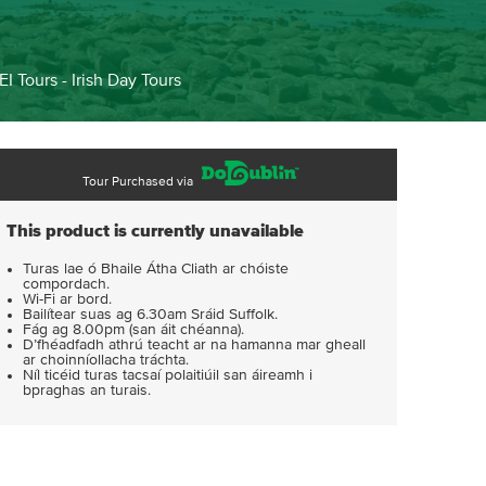
EI Tours - Irish Day Tours
Tour Purchased via
This product is currently unavailable
Turas lae ó Bhaile Átha Cliath ar chóiste
compordach.
Wi-Fi ar bord.
Bailítear suas ag 6.30am Sráid Suffolk.
Fág ag 8.00pm (san áit chéanna).
D’fhéadfadh athrú teacht ar na hamanna mar gheall
ar choinníollacha tráchta.
Níl ticéid turas tacsaí polaitiúil san áireamh i
bpraghas an turais.