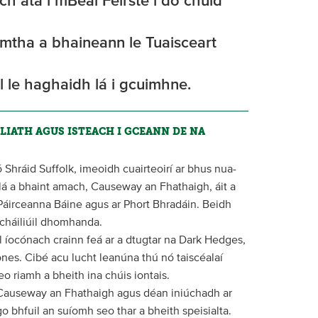
h atá i mBéal Feirste i do chuid
umtha a bhaineann le Tuaisceart
il le haghaidh lá i gcuimhne.
LIATH AGUS ISTEACH I GCEANN DE NA
Shráid Suffolk, imeoidh cuairteoirí ar bhus nua-
á a bhaint amach, Causeway an Fhathaigh, áit a
Páirceanna Báine agus ar Phort Bhradáin. Beidh
 cháiliúil dhomhanda.
ll íocónach crainn feá ar a dtugtar na Dark Hedges,
rones. Cibé acu lucht leanúna thú nó taiscéalaí
eo riamh a bheith ina chúis iontais.
 Causeway an Fhathaigh agus déan iniúchadh ar
o bhfuil an suíomh seo thar a bheith speisialta.