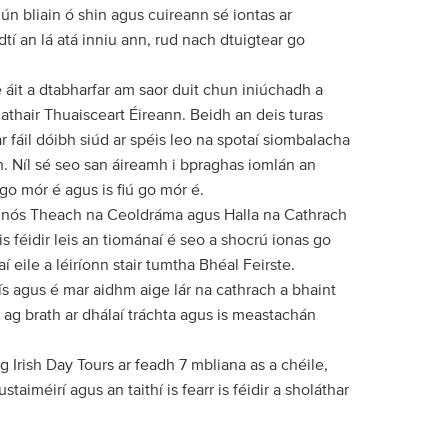
ún bliain ó shin agus cuireann sé iontas ar
dtí an lá atá inniu ann, rud nach dtuigtear go
 áit a dtabharfar am saor duit chun iniúchadh a
hair Thuaisceart Éireann. Beidh an deis turas
ar fáil dóibh siúd ar spéis leo na spotaí siombalacha
. Níl sé seo san áireamh i bpraghas iomlán an
 go mór é agus is fiú go mór é.
 ar nós Theach na Ceoldráma agus Halla na Cathrach
s féidir leis an tiománaí é seo a shocrú ionas go
eile a léiríonn stair tumtha Bhéal Feirste.
ís agus é mar aidhm aige lár na cathrach a bhaint
 ag brath ar dhálaí tráchta agus is meastachán
 Irish Day Tours ar feadh 7 mbliana as a chéile,
taiméirí agus an taithí is fearr is féidir a sholáthar