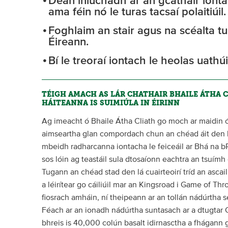
Déan iniúchadh ar an gcathair iontac
ama féin nó le turas tacsaí polaitiúil.
Foghlaim an stair agus na scéalta t
Éireann.
Bí le treoraí iontach le heolas uathú
TÉIGH AMACH AS LÁR CHATHAIR BHAILE ÁTHA C
HÁITEANNA IS SUIMIÚLA IN ÉIRINN
Ag imeacht ó Bhaile Átha Cliath go moch ar maidin ó 
aimseartha glan compordach chun an chéad áit den l
mbeidh radharcanna iontacha le feiceáil ar Bhá na b
sos lóin ag teastáil sula dtosaíonn eachtra an tsuímh
Tugann an chéad stad den lá cuairteoirí tríd an ascai
a léirítear go cáiliúil mar an Kingsroad i Game of Th
fiosrach amháin, ní theipeann ar an tollán nádúrtha s
Féach ar an ionadh nádúrtha suntasach ar a dtugtar
bhreis is 40,000 colún basalt idirnasctha a fhágann g