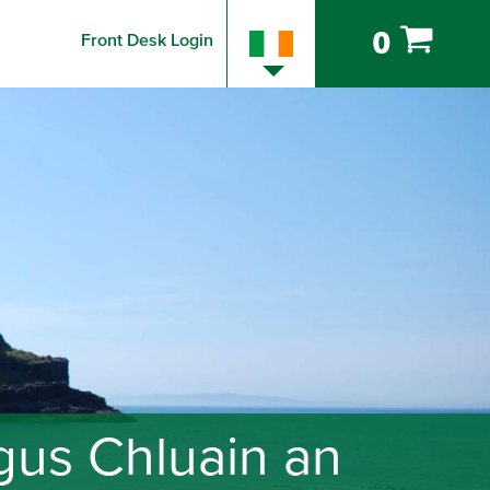
0
Front Desk Login
gus Chluain an