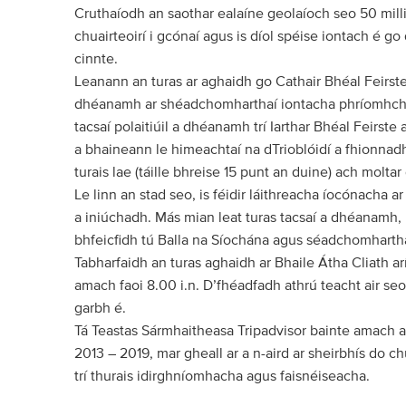
Cruthaíodh an saothar ealaíne geolaíoch seo 50 milli
chuairteoirí i gcónaí agus is díol spéise iontach é go 
cinnte.
Leanann an turas ar aghaidh go Cathair Bhéal Feirste
dhéanamh ar shéadchomharthaí iontacha phríomhchat
tacsaí polaitiúil a dhéanamh trí Iarthar Bhéal Feirste 
a bhaineann le himeachtaí na dTrioblóidí a fhionnadh
turais lae (táille bhreise 15 punt an duine) ach moltar
Le linn an stad seo, is féidir láithreacha íocónacha
a iniúchadh. Más mian leat turas tacsaí a dhéanamh, i
bhfeicfidh tú Balla na Síochána agus séadchomharthaí 
Tabharfaidh an turas aghaidh ar Bhaile Átha Cliath ar
amach faoi 8.00 i.n. D’fhéadfadh athrú teacht air seo
garbh é.
Tá Teastas Sármhaitheasa Tripadvisor bainte amach ag
2013 – 2019, mar gheall ar a n-aird ar sheirbhís do chus
trí thurais idirghníomhacha agus faisnéiseacha.