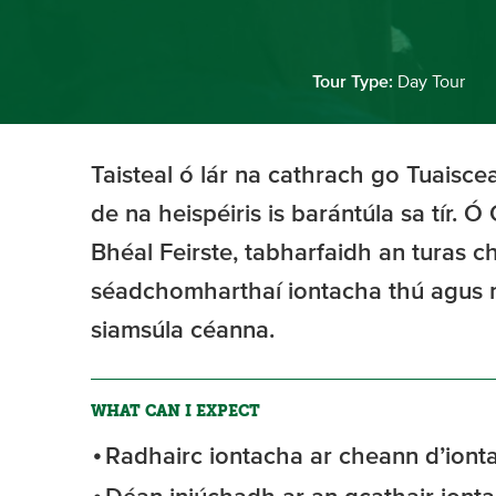
Tour Type:
Day Tour
Taisteal ó lár na cathrach go Tuaisce
de na heispéiris is barántúla sa tír.
Bhéal Feirste, tabharfaidh an turas 
séadchomharthaí iontacha thú agus 
siamsúla céanna.
WHAT CAN I EXPECT
Radhairc iontacha ar cheann d’ionta