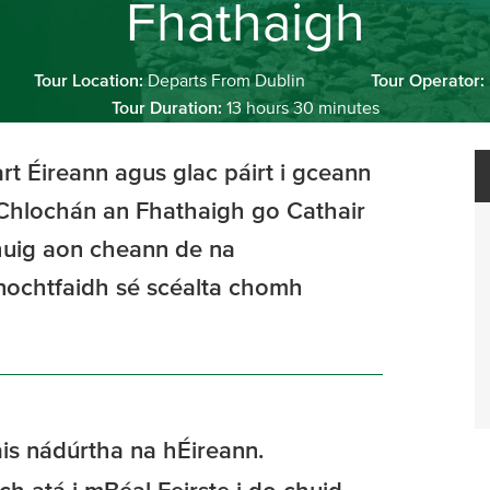
Fhathaigh
Tour Location:
Departs From Dublin
Tour Operator:
Tour Duration:
13 hours 30 minutes
art Éireann agus glac páirt i gceann
 Ó Chlochán an Fhathaigh go Cathair
chuig aon cheann de na
nochtfaidh sé scéalta chomh
is nádúrtha na hÉireann.