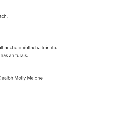
ach.
 ar choinníollacha tráchta.
ghas an turais.
 Dealbh Molly Malone