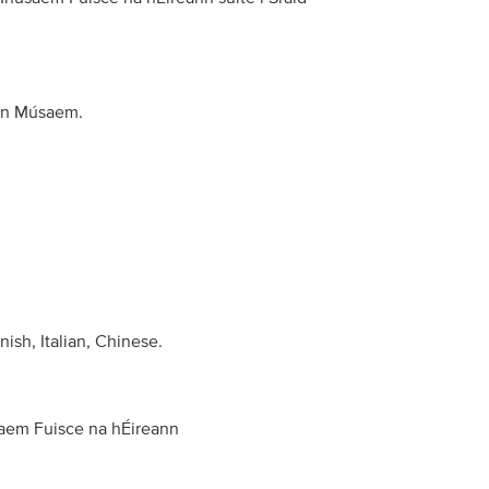
 ón Músaem.
ish, Italian, Chinese.
saem Fuisce na hÉireann