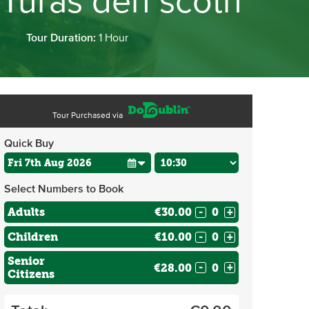
Turas den scoth
Tour Duration:
1 Hour
Tour Purchased via
Quick Buy
Select Numbers to Book
Adults
€30.00
-
+
Children
€10.00
-
+
Senior
€28.00
-
+
Citizens