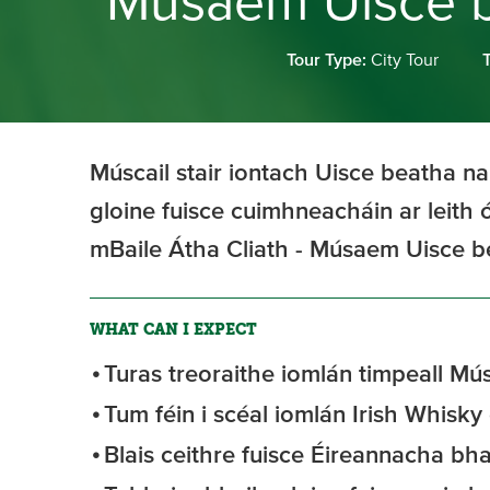
Músaem Uisce b
Tour Type:
City Tour
Múscail stair iontach Uisce beatha n
gloine fuisce cuimhneacháin ar leith ó
mBaile Átha Cliath - Músaem Uisce b
WHAT CAN I EXPECT
Turas treoraithe iomlán timpeall M
Tum féin i scéal iomlán Irish Whisky
Blais ceithre fuisce Éireannacha bh