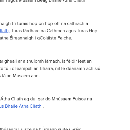
ireann agus Músaem Beag Bhaile Átha Cliath .
aigh trí turais hop-on hop-off na cathrach a
iath,
Turas Radharc na Cathrach agus Turas Hop
ha Éireannaigh i gColáiste Faiche.
gheall ar a shuíomh lárnach. Is féidir leat an
á tú i dTeampall an Bharra, níl le déanamh ach siúl
us tá an Músaem ann.
Átha Cliath ag dul gar do Mhúsaem Fuisce na
s Bhaile Átha Cliath
.
Mhúsaem Fuisce na hÉireann suite i Sráid