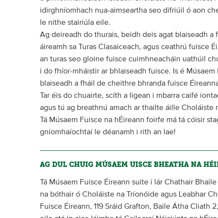
idirghníomhach nua-aimseartha seo difriúil ó aon che
le nithe stairiúla eile.
Ag deireadh do thurais, beidh deis agat blaiseadh a f
áireamh sa Turas Clasaiceach, agus ceathrú fuisce É
an turas seo gloine fuisce cuimhneacháin uathúil chu
i do fhíor-mháistir ar bhlaiseadh fuisce. Is é Músaem 
blaiseadh a fháil de cheithre bhranda fuisce Éireann
Tar éis do chuairte, scíth a ligean i mbarra caifé ion
agus tú ag breathnú amach ar thailte áille Choláiste 
Tá Músaem Fuisce na hÉireann foirfe má tá cóisir sta
gníomhaíochtaí le déanamh i rith an lae!
AG DUL CHUIG MÚSAEM UISCE BHEATHA NA HÉ
Tá Músaem Fuisce Éireann suite i lár Chathair Bhaile
na bóthair ó Choláiste na Tríonóide agus Leabhar 
Fuisce Éireann, 119 Sráid Grafton, Baile Átha Cliath 2