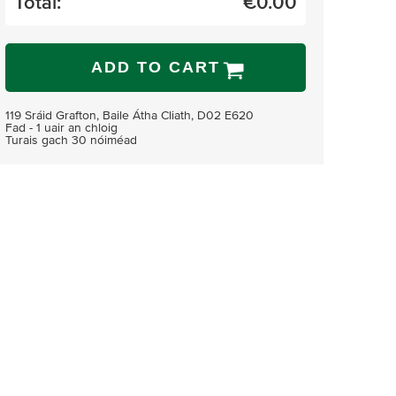
Total:
€
0.00
ADD TO CART
119 Sráid Grafton, Baile Átha Cliath, D02 E620
Fad - 1 uair an chloig
Turais gach 30 nóiméad