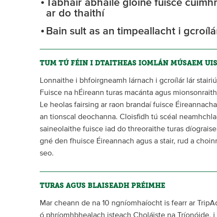
Tabhair abhaile gloine fuisce cuim
ar do thaithí
Bain sult as an timpeallacht i gcroíl
TUM TÚ FÉIN I DTAITHEAS IOMLÁN MÚSAEM UI
Lonnaithe i bhfoirgneamh lárnach i gcroílár lár stair
Fuisce na hÉireann turas macánta agus mionsonraithe a
Le heolas fairsing ar raon brandaí fuisce Éireannac
an tionscal deochanna. Cloisfidh tú scéal neamhchlao
saineolaithe fuisce iad do threoraithe turas díograis
gné den fhuisce Éireannach agus a stair, rud a choinn
seo.
TURAS AGUS BLAISEADH PRÉIMHE
Mar cheann de na 10 ngníomhaíocht is fearr ar TripA
ó phríomhbhealach isteach Choláiste na Tríonóide, i gc