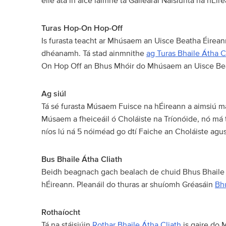
eile atá in aice láimhe tá Gailearaí Náisiúnta na hÉ
Turas Hop-On Hop-Off
Is furasta teacht ar Mhúsaem an Uisce Beatha Éireann
dhéanamh. Tá stad ainmnithe
ag Turas Bhaile Átha Cl
On Hop Off an Bhus Mhóir do Mhúsaem an Uisce Beat
Ag siúl
Tá sé furasta Músaem Fuisce na hÉireann a aimsiú mar 
Músaem a fheiceáil ó Choláiste na Tríonóide, nó má t
níos lú ná 5 nóiméad go dtí Faiche an Choláiste ag
Bus Bhaile Átha Cliath
Beidh beagnach gach bealach de chuid Bhus Bhaile 
hÉireann. Pleanáil do thuras ar shuíomh Gréasáin
Bhu
Rothaíocht
Tá na stáisiúin
Rothar Bhaile Átha Cliath
is gaire do 