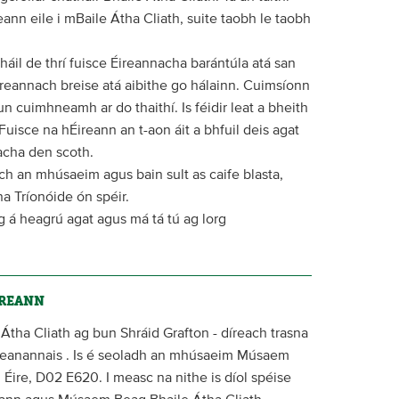
ann eile i mBaile Átha Cliath, suite taobh le taobh
háil de thrí fuisce Éireannacha barántúla atá san
ireannach breise atá aibithe go hálainn. Cuimsíonn
n cuimhneamh ar do thaithí. Is féidir leat a bheith
Fuisce na hÉireann an t-aon áit a bhfuil deis agat
acha den scoth.
tach an mhúsaeim agus bain sult as caife blasta,
na Tríonóide ón spéir.
g á heagrú agat agus má tá tú ag lorg
IREANN
 Átha Cliath ag bun Shráid Grafton - díreach trasna
Cheanannais . Is é seoladh an mhúsaeim Músaem
, Éire, D02 E620. I measc na nithe is díol spéise