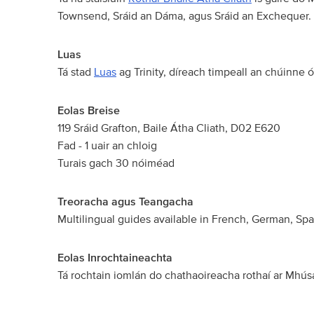
Townsend, Sráid an Dáma, agus Sráid an Exchequer.
Luas
Tá stad
Luas
ag Trinity, díreach timpeall an chúinne
Eolas Breise
119 Sráid Grafton, Baile Átha Cliath, D02 E620
Fad - 1 uair an chloig
Turais gach 30 nóiméad
Treoracha agus Teangacha
Multilingual guides available in French, German, Span
Eolas Inrochtaineachta
Tá rochtain iomlán do chathaoireacha rothaí ar Mhú