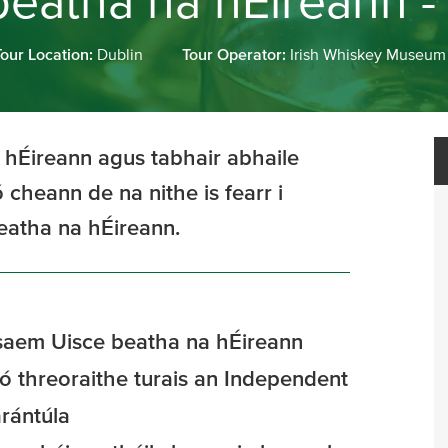
eatha na hÉireann - 
Tour Location:
Dublin
Tour Operator:
Irish Whiskey Museum
a hÉireann agus tabhair abhaile
 cheann de na nithe is fearr i
eatha na hÉireann.
úsaem Uisce beatha na hÉireann
 ó threoraithe turais an Independent
arántúla