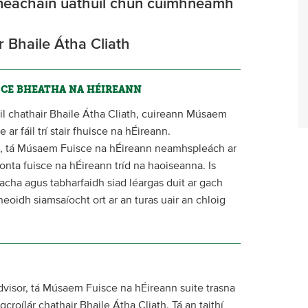
hneacháin uathúil chun cuimhneamh
ár Bhaile Átha Cliath
SCE BHEATHA NA HÉIREANN
iúil chathair Bhaile Átha Cliath, cuireann Músaem
r fáil trí stair fhuisce na hÉireann.
ha, tá Músaem Fuisce na hÉireann neamhspleách ar
nta fuisce na hÉireann tríd na haoiseanna. Is
eacha agus tabharfaidh siad léargas duit ar gach
eoidh siamsaíocht ort ar an turas uair an chloig
dvisor, tá Músaem Fuisce na hÉireann suite trasna
roílár chathair Bhaile Átha Cliath. Tá an taithí