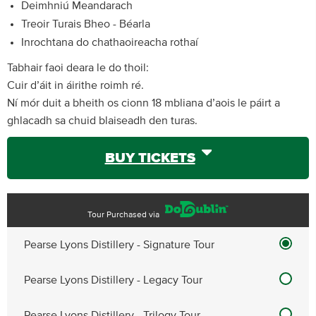
Deimhniú Meandarach
Treoir Turais Bheo - Béarla
Inrochtana do chathaoireacha rothaí
Tabhair faoi deara le do thoil:
Cuir d’áit in áirithe roimh ré.
Ní mór duit a bheith os cionn 18 mbliana d’aois le páirt a
ghlacadh sa chuid blaiseadh den turas.
BUY TICKETS
Tour Purchased via
Pearse Lyons Distillery - Signature Tour
Pearse Lyons Distillery - Legacy Tour
Pearse Lyons Distillery - Trilogy Tour