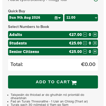
Quick Buy
Select Numbers to Book
Adults
€27.00
-
+
Students
€25.00
-
+
Senior Citizens
€25.00
-
+
Total:
€
0.00
ADD TO CART
Taispeáin do thicéad ar do ghuthán nó priontáil do
dhearbhán
Fad an Turais Threoraithe - 1 Uair an Chloig (Thart ar)
Turais gach 30 nóiméad ó 11am go 5pm