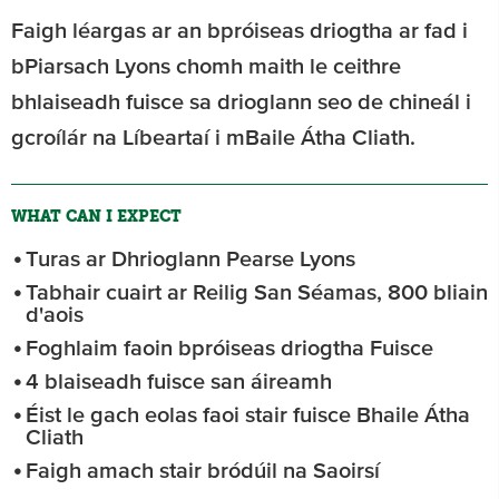
Faigh léargas ar an bpróiseas driogtha ar fad i
bPiarsach Lyons chomh maith le ceithre
bhlaiseadh fuisce sa drioglann seo de chineál i
gcroílár na Líbeartaí i mBaile Átha Cliath.
WHAT CAN I EXPECT
Turas ar Dhrioglann Pearse Lyons
Tabhair cuairt ar Reilig San Séamas, 800 bliain
d'aois
Foghlaim faoin bpróiseas driogtha Fuisce
4 blaiseadh fuisce san áireamh
Éist le gach eolas faoi stair fuisce Bhaile Átha
Cliath
Faigh amach stair bródúil na Saoirsí