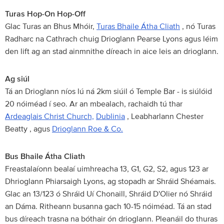
Turas Hop-On Hop-Off
Glac Turas an Bhus Mhóir,
Turas Bhaile Átha Cliath
, nó Turas
Radharc na Cathrach chuig Drioglann Pearse Lyons agus léim
den lift ag an stad ainmnithe díreach in aice leis an drioglann.
Ag siúl
Tá an Drioglann níos lú ná 2km siúil ó Temple Bar - is siúlóid
20 nóiméad í seo. Ar an mbealach, rachaidh tú thar
Ardeaglais Christ Church,
Dublinia
, Leabharlann Chester
Beatty , agus
Drioglann Roe & Co.
Bus Bhaile Átha Cliath
Freastalaíonn bealaí uimhreacha 13, G1, G2, S2, agus 123 ar
Dhrioglann Phiarsaigh Lyons, ag stopadh ar Shráid Shéamais.
Glac an 13/123 ó Shráid Uí Chonaill, Shráid D'Olier nó Shráid
an Dáma. Ritheann busanna gach 10-15 nóiméad. Tá an stad
bus díreach trasna na bóthair ón drioglann. Pleanáil do thuras