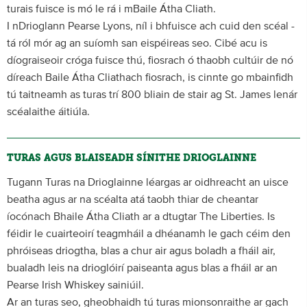
turais fuisce is mó le rá i mBaile Átha Cliath.
I nDrioglann Pearse Lyons, níl i bhfuisce ach cuid den scéal -
tá ról mór ag an suíomh san eispéireas seo. Cibé acu is
díograiseoir cróga fuisce thú, fiosrach ó thaobh cultúir de nó
díreach Baile Átha Cliathach fiosrach, is cinnte go mbainfidh
tú taitneamh as turas trí 800 bliain de stair ag St. James lenár
scéalaithe áitiúla.
TURAS AGUS BLAISEADH SÍNITHE DRIOGLAINNE
Tugann Turas na Drioglainne léargas ar oidhreacht an uisce
beatha agus ar na scéalta atá taobh thiar de cheantar
íocónach Bhaile Átha Cliath ar a dtugtar The Liberties. Is
féidir le cuairteoirí teagmháil a dhéanamh le gach céim den
phróiseas driogtha, blas a chur air agus boladh a fháil air,
bualadh leis na drioglóirí paiseanta agus blas a fháil ar an
Pearse Irish Whiskey sainiúil.
Ar an turas seo, gheobhaidh tú turas mionsonraithe ar gach