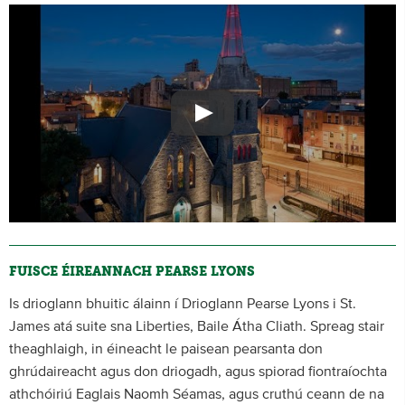
FUISCE ÉIREANNACH PEARSE LYONS
Is drioglann bhuitic álainn í Drioglann Pearse Lyons i St.
James atá suite sna Liberties, Baile Átha Cliath. Spreag stair
theaghlaigh, in éineacht le paisean pearsanta don
ghrúdaireacht agus don driogadh, agus spiorad fiontraíochta
athchóiriú Eaglais Naomh Séamas, agus cruthú ceann de na