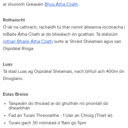
ar shuíomh Gréasáin
Bhus Átha Cliath
.
Rothaíocht
Ó lár na cathrach, rachaidh tú thar roinnt áiteanna íocónacha i
mBaile Átha Cliath ar do bhealach ón gcathair. Tá stáisiúin
rothair Bhaile Átha Cliath
suite ar Shráid Shéamais agus san
Ospidéal Ríoga.
Luas
Tá stad Luas ag Ospidéal Shéamais, nach bhfuil ach 400m ón
Drioglann.
Eolas Breise
Taispeáin do thicéad ar do ghuthán nó priontáil do
dhearbhán
Fad an Turais Threoraithe - 1 Uair an Chloig (Thart ar)
Turais gach 30 nóiméad ó 11am go 5pm