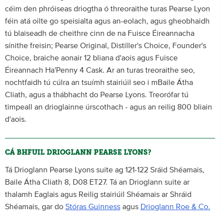
céim den phróiseas driogtha ó threoraithe turas Pearse Lyon
féin atá oilte go speisialta agus an-eolach, agus gheobhaidh
tú blaiseadh de cheithre cinn de na Fuisce Éireannacha
sínithe freisin; Pearse Original, Distiller's Choice, Founder's
Choice, braiche aonair 12 bliana d'aois agus Fuisce
Éireannach Ha'Penny 4 Cask. Ar an turas treoraithe seo,
nochtfaidh tú cúlra an tsuímh stairiúil seo i mBaile Átha
Cliath, agus a thábhacht do Pearse Lyons. Treorófar tú
timpeall an drioglainne úrscothach - agus an reilig 800 bliain
d'aois.
CÁ BHFUIL DRIOGLANN PEARSE LYONS?
Tá Drioglann Pearse Lyons suite ag 121-122 Sráid Shéamais,
Baile Átha Cliath 8, D08 ET27. Tá an Drioglann suite ar
thalamh Eaglais agus Reilig stairiúil Shéamais ar Shráid
Shéamais, gar do
Stóras Guinness
agus
Drioglann Roe & Co.