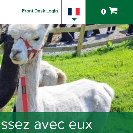
0
Front Desk Login
issez avec eux