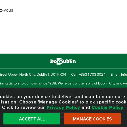
ez-vous
reet Upper, North City, Dublin 1, D01 RX04
Call:
+353 1 703 3024
Email:
inf
ning visitors to our town since 1988. We're part of the fabric of Dublin City and we
uthentic tour experience to all of our visitors, one steeped in history but one that 
as she evolves.
f cookies on your device to deliver and maintain our cor
lisation. Choose 'Manage Cookies' to pick specific cook
© 2013 - 2026 DoDublin. All Rights Reserved.
Privacy Policy
|
Terms & Conditions
Click to review our
Privacy Policy
and
Cookie Policy
Front Desk Login
ACCEPT ALL
MANAGE COOKIES