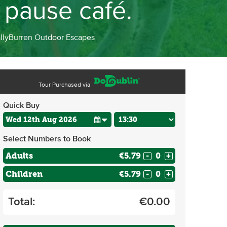
 pause café.
llyBurren Outdoor Escapes
Tour Purchased via
Quick Buy
Select Numbers to Book
Adults
€5.79
-
+
Children
€5.79
-
+
Total:
€
0.00