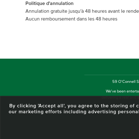
Politique d'annulation
Annulation gratuite jusqu'à 48 heures avant le rend
Aucun remboursement dans les 48 heures
59 O'Connell St
We've been entertai
delivering a real and a
By clicking 'Accept all', you agree to the storing o
our marketing efforts including advertising persona