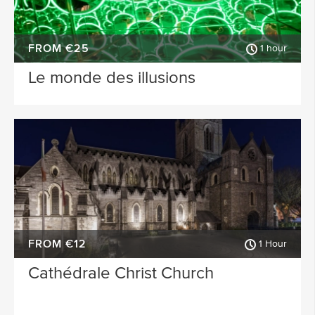
FROM €25
1 hour
Le monde des illusions
FROM €12
1 Hour
Cathédrale Christ Church