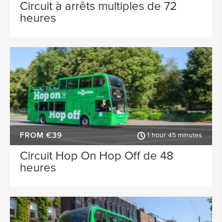
Waterford
Wicklow
Circuit à arrêts multiples de 72
heures
ACTIVITY TYPE
Sligo
Dublin Airport
PLACE OF INTEREST
Longford
Clare
Meath
Kildare
SPECIAL
Down
Mayo
Howth
Roscommon
FROM €39
Monaghan
Westmeath
1 hour 45 minutes
Circuit Hop On Hop Off de 48
Tipperary
Rosscommon
heures
Offaly
Limerick
Leitrim
Cobh