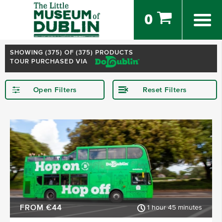
0
SHOWING (
375
) OF (375) PRODUCTS
TOUR PURCHASED VIA
Open Filters
Reset Filters
STARTING IN
Dublin
Kerry
Killarney
Kilkenny
Donegal
Wexford
SHOW MORE
FROM €44
1 hour 45 minutes