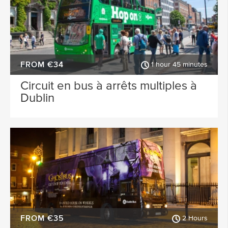
FROM €34
1 hour 45 minutes
Circuit en bus à arrêts multiples à
Dublin
FROM €35
2 Hours