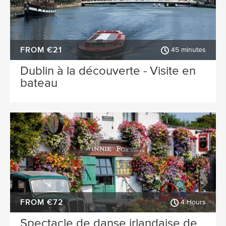
FROM €21
45 minutes
Dublin à la découverte - Visite en
bateau
FROM €72
4 Hours
Spectacle de danse irlandaise de