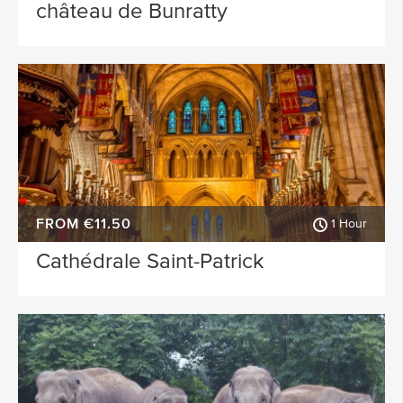
château de Bunratty
FROM €11.50
1 Hour
Cathédrale Saint-Patrick