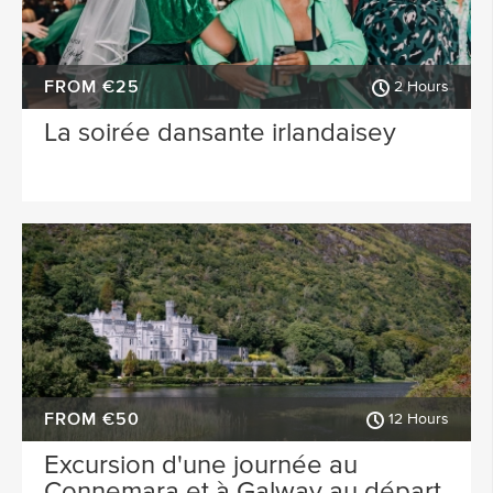
FROM €25
2 Hours
La soirée dansante irlandaisey
FROM €50
12 Hours
Excursion d'une journée au
Connemara et à Galway au départ