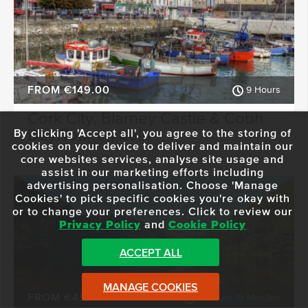
FROM €149.00
9 Hours
Cork City, Blarney Castle & Cobh
Day Tour en train
By clicking 'Accept all', you agree to the storing of
cookies on your device to deliver and maintain our
core websites services, analyse site usage and
assist in our marketing efforts including
advertising personalisation. Choose 'Manage
Cookies' to pick specific cookies you're okay with
or to change your preferences. Click to review our
Privacy Policy
and
Cookie Policy
ACCEPT ALL
MANAGE COOKIES
FROM €45
9 Hours 15 Minutes