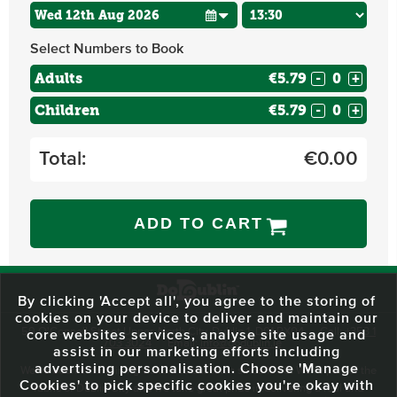
Select Numbers to Book
Adults
€5.79
-
+
Children
€5.79
-
+
Total:
€
0.00
ADD TO CART
By clicking 'Accept all', you agree to the storing of
cookies on your device to deliver and maintain our
59 O'Connell Street Upper, North City, Dublin 1, D01 RX04
Call:
+353 1
core websites services, analyse site usage and
703 3024
Email:
info@dodublin.ie
assist in our marketing efforts including
advertising personalisation. Choose 'Manage
We've been entertaining visitors to our town since 1988. We're part of the
Cookies' to pick specific cookies you're okay with
fabric of Dublin City and we take great pride in delivering a real and