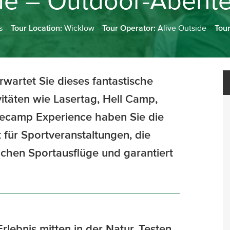
ide – Outdoor-Abent
s
Tour Location:
Wicklow
Tour Operator:
Alive Outside
Tou
rwartet Sie dieses fantastische
itäten wie Lasertag, Hell Camp,
secamp Experience haben Sie die
t für Sportveranstaltungen, die
chen Sportausflüge und garantiert
lebnis mitten in der Natur. Testen