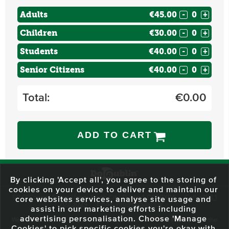
Adults
€45.00
-
+
Children
€30.00
-
+
Students
€40.00
-
+
Senior Citizens
€40.00
-
+
Total:
€
0.00
ADD TO CART
By clicking 'Accept all', you agree to the storing of
cookies on your device to deliver and maintain our
59 O'Connell Street Upper, North City, Dublin 1, D01 RX04
Call:
+353 1
core websites services, analyse site usage and
703 3024
Email:
info@dodublin.ie
assist in our marketing efforts including
advertising personalisation. Choose 'Manage
We've been entertaining visitors to our town since 1988. We're part of the
Cookies' to pick specific cookies you're okay with